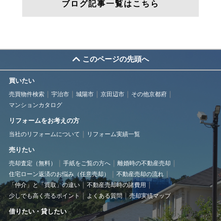
ブログ記事一覧はこちら
このページの先頭へ
買いたい
売買物件検索
宇治市
城陽市
京田辺市
その他京都府
マンションカタログ
リフォームをお考えの方
当社のリフォームについて
リフォーム実績一覧
売りたい
売却査定（無料）
手紙をご覧の方へ
離婚時の不動産売却
住宅ローン返済のお悩み（任意売却）
不動産売却の流れ
「仲介」と「買取」の違い
不動産売却時の諸費用
少しでも高く売るポイント
よくある質問
売却実績マップ
借りたい・貸したい