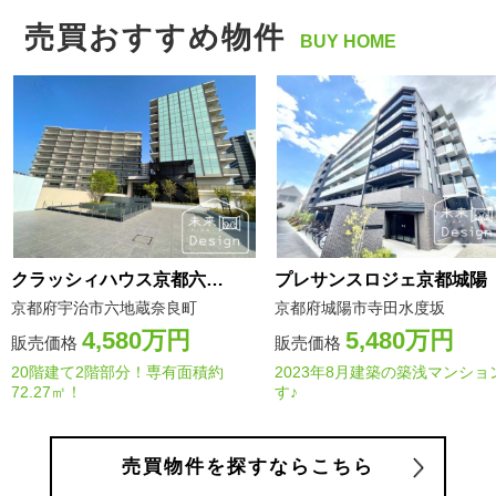
売買おすすめ物件
BUY HOME
クラッシィハウス京都六地蔵ゲートテラス・ゲートタワー
プレサンスロジェ京都城陽
京都府宇治市六地蔵奈良町
京都府城陽市寺田水度坂
4,580万円
5,480万円
販売価格
販売価格
20階建て2階部分！専有面積約
2023年8月建築の築浅マンショ
72.27㎡！
す♪
売買物件を探すならこちら