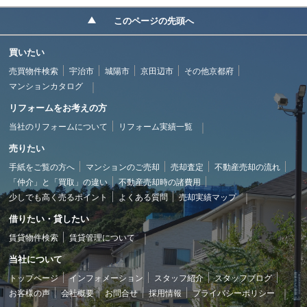
このページの先頭へ
買いたい
売買物件検索
宇治市
城陽市
京田辺市
その他京都府
マンションカタログ
リフォームをお考えの方
当社のリフォームについて
リフォーム実績一覧
売りたい
手紙をご覧の方へ
マンションのご売却
売却査定
不動産売却の流れ
「仲介」と「買取」の違い
不動産売却時の諸費用
少しでも高く売るポイント
よくある質問
売却実績マップ
借りたい・貸したい
賃貸物件検索
賃貸管理について
当社について
トップページ
インフォメーション
スタッフ紹介
スタッフブログ
お客様の声
会社概要
お問合せ
採用情報
プライバシーポリシー