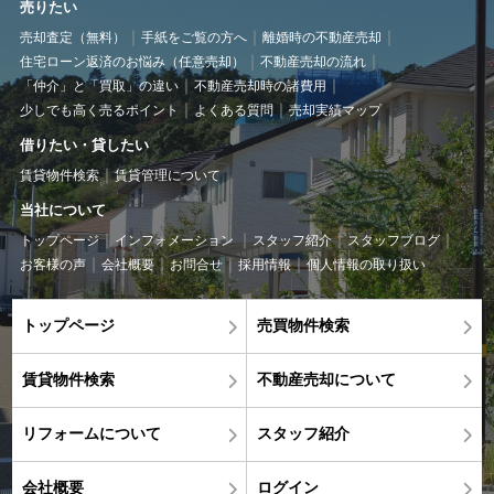
売りたい
売却査定（無料）
手紙をご覧の方へ
離婚時の不動産売却
住宅ローン返済のお悩み（任意売却）
不動産売却の流れ
「仲介」と「買取」の違い
不動産売却時の諸費用
少しでも高く売るポイント
よくある質問
売却実績マップ
借りたい・貸したい
賃貸物件検索
賃貸管理について
当社について
トップページ
インフォメーション
スタッフ紹介
スタッフブログ
お客様の声
会社概要
お問合せ
採用情報
個人情報の取り扱い
トップページ
売買物件検索
賃貸物件検索
不動産売却について
リフォームについて
スタッフ紹介
会社概要
ログイン