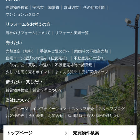
売買物件検索
宇治市
城陽市
京田辺市
その他京都府
マンションカタログ
リフォームをお考えの方
当社のリフォームについて
リフォーム実績一覧
売りたい
売却査定（無料）
手紙をご覧の方へ
離婚時の不動産売却
住宅ローン返済のお悩み（任意売却）
不動産売却の流れ
「仲介」と「買取」の違い
不動産売却時の諸費用
少しでも高く売るポイント
よくある質問
売却実績マップ
借りたい・貸したい
賃貸物件検索
賃貸管理について
当社について
トップページ
インフォメーション
スタッフ紹介
スタッフブログ
お客様の声
会社概要
お問合せ
採用情報
個人情報の取り扱い
トップページ
売買物件検索