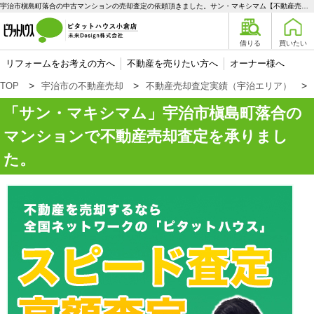
宇治市槇島町落合の中古マンションの売却査定の依頼頂きました。サン・マキシマム【不動産売却査定】宇治市槇島町落合のマンション | 宇治エリアの不動産購入、売却、賃貸のことなら未来Designへ
借りる
買いたい
リフォームをお考えの方へ
不動産を売りたい方へ
オーナー様へ
TOP
宇治市の不動産売却
不動産売却査定実績（宇治エリア）
サン・マキシマム
宇治市槇島町落合の
マンションで不動産売却査定を承りまし
た。