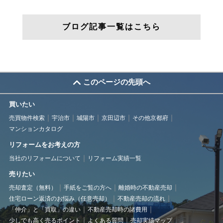
ブログ記事一覧はこちら
このページの先頭へ
買いたい
売買物件検索
宇治市
城陽市
京田辺市
その他京都府
マンションカタログ
リフォームをお考えの方
当社のリフォームについて
リフォーム実績一覧
売りたい
売却査定（無料）
手紙をご覧の方へ
離婚時の不動産売却
住宅ローン返済のお悩み（任意売却）
不動産売却の流れ
「仲介」と「買取」の違い
不動産売却時の諸費用
少しでも高く売るポイント
よくある質問
売却実績マップ