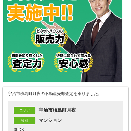
宇治市槇島町月夜の不動産売却査定を承りました。
宇治市槇島町月夜
エリア
マンション
種別
3LDK