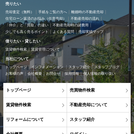
売りたい
売却査定（無料）
手紙をご覧の方へ
離婚時の不動産売却
住宅ローン返済のお悩み（任意売却）
不動産売却の流れ
「仲介」と「買取」の違い
不動産売却時の諸費用
少しでも高く売るポイント
よくある質問
売却実績マップ
借りたい・貸したい
賃貸物件検索
賃貸管理について
当社について
トップページ
インフォメーション
スタッフ紹介
スタッフブログ
お客様の声
会社概要
お問合せ
採用情報
個人情報の取り扱い
トップページ
売買物件検索
賃貸物件検索
不動産売却について
リフォームについて
スタッフ紹介
会社概要
ログイン