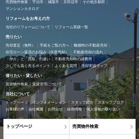
売買物件検索
宇治市
城陽市
京田辺市
その他京都府
マンションカタログ
リフォームをお考えの方
当社のリフォームについて
リフォーム実績一覧
売りたい
売却査定（無料）
手紙をご覧の方へ
離婚時の不動産売却
住宅ローン返済のお悩み（任意売却）
不動産売却の流れ
「仲介」と「買取」の違い
不動産売却時の諸費用
少しでも高く売るポイント
よくある質問
売却実績マップ
借りたい・貸したい
賃貸物件検索
賃貸管理について
当社について
トップページ
インフォメーション
スタッフ紹介
スタッフブログ
お客様の声
会社概要
お問合せ
採用情報
個人情報の取り扱い
トップページ
売買物件検索