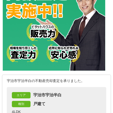
宇治市宇治半白の不動産売却査定を承りました。
宇治市宇治半白
エリア
戸建て
種別
4LDK