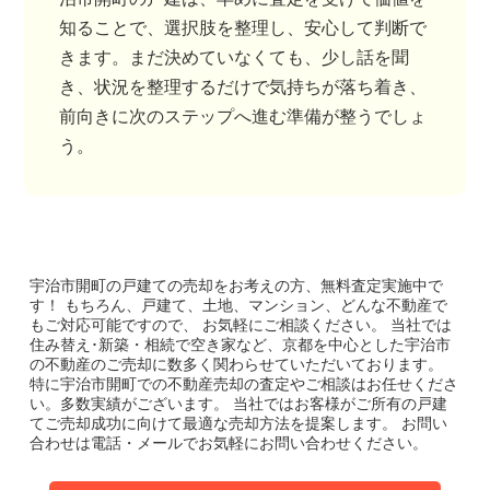
知ることで、選択肢を整理し、安心して判断で
きます。まだ決めていなくても、少し話を聞
き、状況を整理するだけで気持ちが落ち着き、
前向きに次のステップへ進む準備が整うでしょ
う。
宇治市開町の戸建て
の売却をお考えの方、無料査定実施中で
す！
もちろん、戸建て、土地、マンション、どんな不動産で
もご対応可能ですので、 お気軽にご相談ください。
当社では
住み替え･新築・相続で空き家など、京都を中心とした宇治市
の不動産のご売却に数多く関わらせていただいております。
特に宇治市開町での不動産売却の査定やご相談はお任せくださ
い。多数実績がございます。
当社ではお客様がご所有の戸建
てご売却成功に向けて最適な売却方法を提案します。
お問い
合わせは電話・メールでお気軽にお問い合わせください。