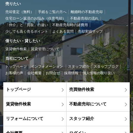
売りたい
売却査定（無料）
手紙をご覧の方へ
離婚時の不動産売却
住宅ローン返済のお悩み（任意売却）
不動産売却の流れ
「仲介」と「買取」の違い
不動産売却時の諸費用
少しでも高く売るポイント
よくある質問
売却実績マップ
借りたい・貸したい
賃貸物件検索
賃貸管理について
当社について
トップページ
インフォメーション
スタッフ紹介
スタッフブログ
お客様の声
会社概要
お問合せ
採用情報
個人情報の取り扱い
トップページ
売買物件検索
賃貸物件検索
不動産売却について
リフォームについて
スタッフ紹介
会社概要
ログイン