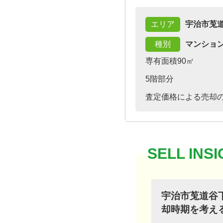
エリア
宇治市莵
種別
マンショ
専有面積90㎡
5階部分
査定価格による売却
宇治市莵道谷
却時期を考え