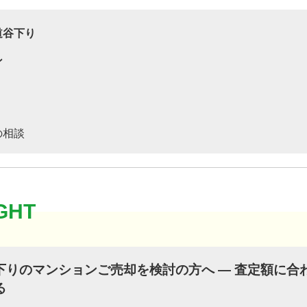
道谷下り
ン
の相談
下りのマンションご売却を検討の方へ ― 査定額に合
る