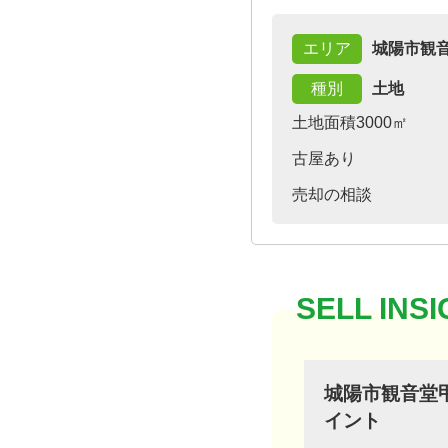
エリア
城陽市観
種別
土地
土地面積3000㎡
古屋あり
売却の相談
城陽市観音堂
イント