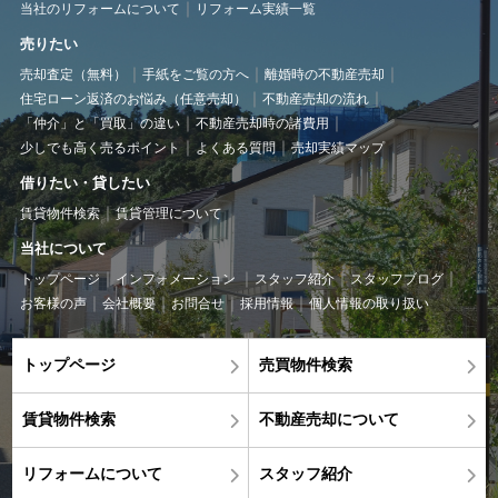
当社のリフォームについて
リフォーム実績一覧
売りたい
売却査定（無料）
手紙をご覧の方へ
離婚時の不動産売却
住宅ローン返済のお悩み（任意売却）
不動産売却の流れ
「仲介」と「買取」の違い
不動産売却時の諸費用
少しでも高く売るポイント
よくある質問
売却実績マップ
借りたい・貸したい
賃貸物件検索
賃貸管理について
当社について
トップページ
インフォメーション
スタッフ紹介
スタッフブログ
お客様の声
会社概要
お問合せ
採用情報
個人情報の取り扱い
トップページ
売買物件検索
賃貸物件検索
不動産売却について
リフォームについて
スタッフ紹介