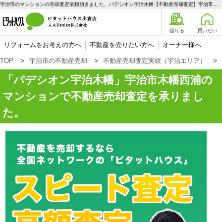
宇治市のマンションの売却査定依頼頂きました。パデシオン宇治木幡【不動産売却査定】宇治市木幡西浦のマンション | 宇治エリアの不動産購入、売却、賃貸のことなら未来Designへ
借りる
買いたい
リフォームをお考えの方へ
不動産を売りたい方へ
オーナー様へ
TOP
宇治市の不動産売却
不動産売却査定実績（宇治エリア）
パデシオン宇治木幡
宇治市木幡西浦の
マンションで不動産売却査定を承りまし
た。