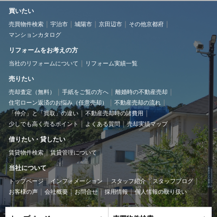
買いたい
売買物件検索
宇治市
城陽市
京田辺市
その他京都府
マンションカタログ
リフォームをお考えの方
当社のリフォームについて
リフォーム実績一覧
売りたい
売却査定（無料）
手紙をご覧の方へ
離婚時の不動産売却
住宅ローン返済のお悩み（任意売却）
不動産売却の流れ
「仲介」と「買取」の違い
不動産売却時の諸費用
少しでも高く売るポイント
よくある質問
売却実績マップ
借りたい・貸したい
賃貸物件検索
賃貸管理について
当社について
トップページ
インフォメーション
スタッフ紹介
スタッフブログ
お客様の声
会社概要
お問合せ
採用情報
個人情報の取り扱い