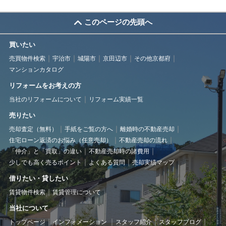
このページの先頭へ
買いたい
売買物件検索
宇治市
城陽市
京田辺市
その他京都府
マンションカタログ
リフォームをお考えの方
当社のリフォームについて
リフォーム実績一覧
売りたい
売却査定（無料）
手紙をご覧の方へ
離婚時の不動産売却
住宅ローン返済のお悩み（任意売却）
不動産売却の流れ
「仲介」と「買取」の違い
不動産売却時の諸費用
少しでも高く売るポイント
よくある質問
売却実績マップ
借りたい・貸したい
賃貸物件検索
賃貸管理について
当社について
トップページ
インフォメーション
スタッフ紹介
スタッフブログ