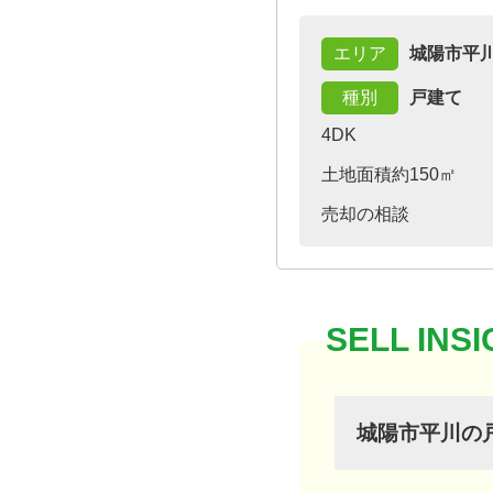
エリア
城陽市平
種別
戸建て
4DK
土地面積約150㎡
売却の相談
城陽市平川の