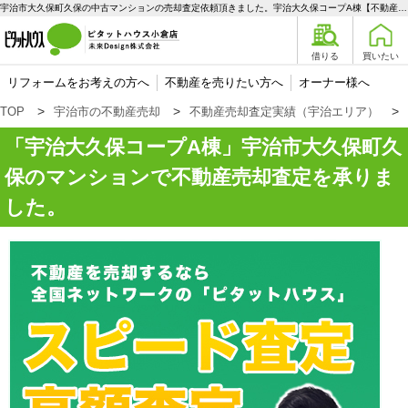
宇治市大久保町久保の中古マンションの売却査定依頼頂きました。宇治大久保コープA棟【不動産売却査定】宇治市大久保町久保のマンション | 宇治エリアの不動産購入、売却、賃貸のことなら未来Designへ
借りる
買いたい
リフォームをお考えの方へ
不動産を売りたい方へ
オーナー様へ
TOP
宇治市の不動産売却
不動産売却査定実績（宇治エリア）
宇治大久保コープA棟
宇治市大久保町久
保のマンションで不動産売却査定を承りま
した。