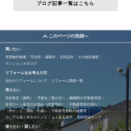
ブログ記事一覧はこちら
このページの先頭へ
買いたい
売買物件検索
宇治市
城陽市
京田辺市
その他京都府
マンションカタログ
リフォームをお考えの方
当社のリフォームについて
リフォーム実績一覧
売りたい
売却査定（無料）
手紙をご覧の方へ
離婚時の不動産売却
住宅ローン返済のお悩み（任意売却）
不動産売却の流れ
「仲介」と「買取」の違い
不動産売却時の諸費用
少しでも高く売るポイント
よくある質問
売却実績マップ
借りたい・貸したい