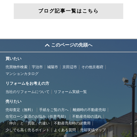
ブログ記事一覧はこちら
このページの先頭へ
買いたい
売買物件検索
宇治市
城陽市
京田辺市
その他京都府
マンションカタログ
リフォームをお考えの方
当社のリフォームについて
リフォーム実績一覧
売りたい
売却査定（無料）
手紙をご覧の方へ
離婚時の不動産売却
住宅ローン返済のお悩み（任意売却）
不動産売却の流れ
「仲介」と「買取」の違い
不動産売却時の諸費用
少しでも高く売るポイント
よくある質問
売却実績マップ