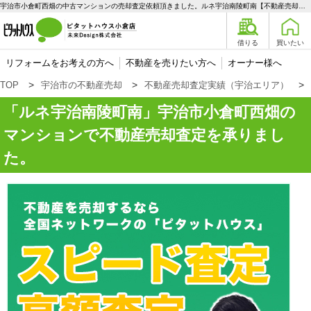
宇治市小倉町西畑の中古マンションの売却査定依頼頂きました。ルネ宇治南陵町南【不動産売却査定】宇治市小倉町西畑のマンション | 宇治エリアの不動産購入、売却、賃貸のことなら未来Designへ
借りる
買いたい
リフォームをお考えの方へ
不動産を売りたい方へ
オーナー様へ
TOP
宇治市の不動産売却
不動産売却査定実績（宇治エリア）
ルネ宇治南陵町南
宇治市小倉町西畑の
マンションで不動産売却査定を承りまし
た。