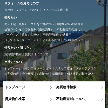
リフォームをお考えの方
当社のリフォームについて
リフォーム実績一覧
売りたい
売却査定（無料）
手紙をご覧の方へ
離婚時の不動産売却
住宅ローン返済のお悩み（任意売却）
不動産売却の流れ
「仲介」と「買取」の違い
不動産売却時の諸費用
少しでも高く売るポイント
よくある質問
売却実績マップ
借りたい・貸したい
賃貸物件検索
賃貸管理について
当社について
トップページ
インフォメーション
スタッフ紹介
スタッフブログ
お客様の声
会社概要
お問合せ
採用情報
個人情報の取り扱い
トップページ
売買物件検索
賃貸物件検索
不動産売却について