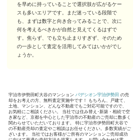
を早めに持っていることで選択肢が広がるケー
スも多いエリアです。まだ迷っている段階で
も、まずは数字と向き合ってみることで、次に
何を考えるべきかが自然と見えてくるはずで
す。焦らず、でも立ち止まりすぎず、そのため
の一歩として査定を活用してみてはいかがでし
ょうか。
宇治市伊勢田町大谷のマンション
パデシオン宇治伊勢田
の売
却をお考えの方、無料査定実施中です！
もちろん、戸建て、
土地、マンション、どんな不動産でもご対応可能ですので、
お気軽にご相談ください。
当社では住み替え･新築・相続で空
き家など、京都を中心とした宇治市の不動産のご売却に数多く
関わらせていただいております。
特に宇治市伊勢田町大谷で
の不動産売却の査定やご相談はお任せください。多数実績がご
ざいます。
当社ではお客様がご所有のマンションご売却成功
に向けて最適な売却方法を提案します。
お問い合わせは電