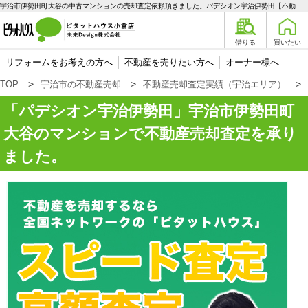
宇治市伊勢田町大谷の中古マンションの売却査定依頼頂きました。パデシオン宇治伊勢田【不動産売却査定】宇治市伊勢田町大谷のマンション | 宇治エリアの不動産購入、売却、賃貸のことなら未来Designへ
借りる
買いたい
リフォームをお考えの方へ
不動産を売りたい方へ
オーナー様へ
TOP
宇治市の不動産売却
不動産売却査定実績（宇治エリア）
パデシオン宇治伊勢田
宇治市伊勢田町
大谷のマンションで不動産売却査定を承り
ました。