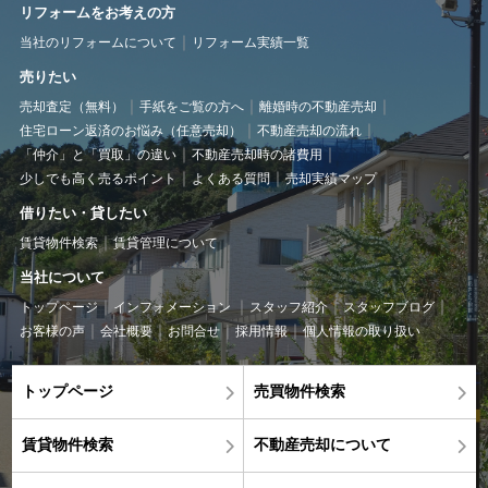
リフォームをお考えの方
当社のリフォームについて
リフォーム実績一覧
売りたい
売却査定（無料）
手紙をご覧の方へ
離婚時の不動産売却
住宅ローン返済のお悩み（任意売却）
不動産売却の流れ
「仲介」と「買取」の違い
不動産売却時の諸費用
少しでも高く売るポイント
よくある質問
売却実績マップ
借りたい・貸したい
賃貸物件検索
賃貸管理について
当社について
トップページ
インフォメーション
スタッフ紹介
スタッフブログ
お客様の声
会社概要
お問合せ
採用情報
個人情報の取り扱い
トップページ
売買物件検索
賃貸物件検索
不動産売却について