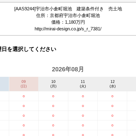
[AAS9244]宇治市小倉町堀池 建築条件付き 売土地
住所：京都府宇治市小倉町堀池
価格：1,180万円
http://mirai-design.co.jp/s_r_7381/
望日を選択してください
2026年08月
09
10
11
12
(日)
(月)
(火)
(水)
○
○
○
○
○
○
○
○
○
○
○
○
○
○
○
○
○
○
○
○