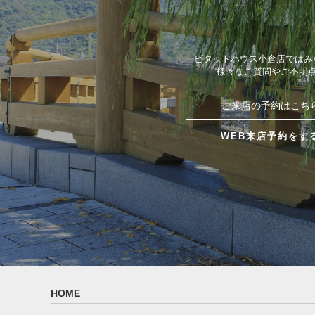
ピタットハウス小倉店ではみ
様々なご質問やご不明
ご来店の予約はこち
WEB来店予約をす
HOME