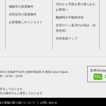
当社から手紙を受け取られた
城陽市の賃貸物件
お客様へ
京田辺市の賃貸物件
離婚時の不動産売却
お部屋探しのリクエスト
住宅ローン返済のお悩み（任
意売却）
売却実績マップ
未来Desi
-0042 京都府宇治市小倉町神楽田15 番地 Grace Ogura
：10:00～19:00
TEL
運営をしております。
会社の責任のもと運営しております。
個人情報の取り扱いについて
お問い合わせ