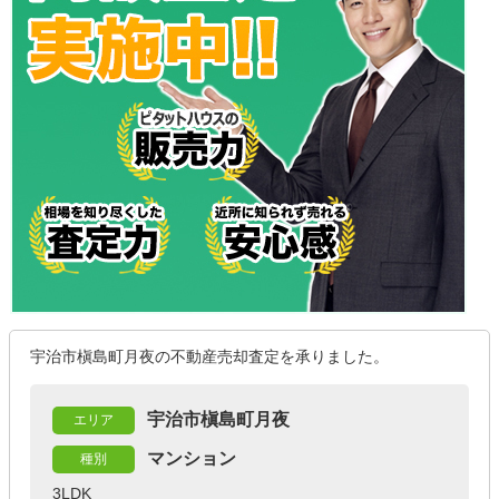
宇治市槇島町月夜の不動産売却査定を承りました。
宇治市槇島町月夜
エリア
マンション
種別
3LDK