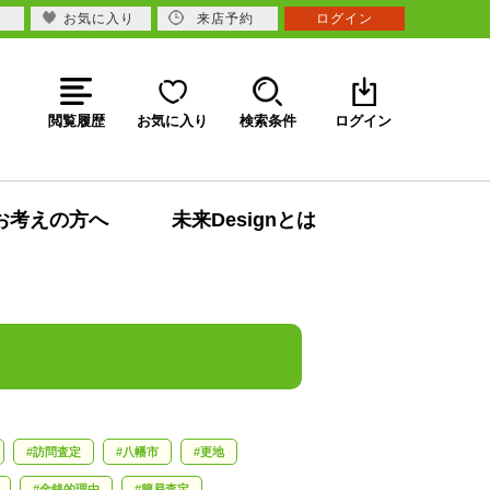
お気に入り
来店予約
ログイン
閲覧履歴
お気に入り
検索条件
ログイン
お考えの方へ
未来Designとは
訪問査定
八幡市
更地
金銭的理由
簡易査定