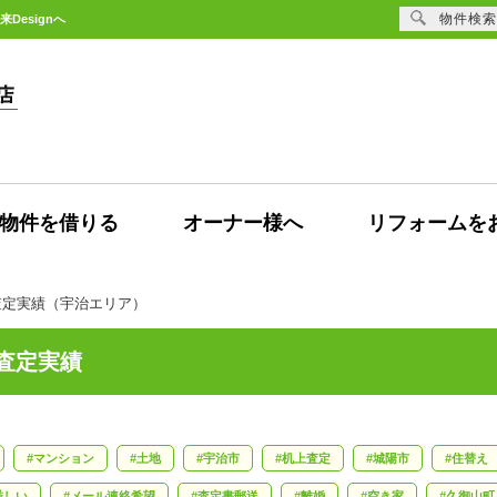
物件検索
esignへ
物件を借りる
オーナー様へ
リフォームを
査定実績（宇治エリア）
取査定実績
マンション
土地
宇治市
机上査定
城陽市
住替え
厳しい
メール連絡希望
査定書郵送
離婚
空き家
久御山町