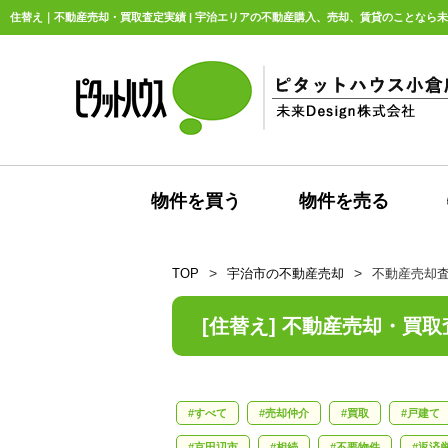
住替え｜不動産売却・買取査定実績 | 宇治エリアの不動産購入、売却、賃貸のことなら未来D
物件を買う
物件を売る
TOP
宇治市の不動産売却
不動産売却
[住替え] 不動産売却・買
すべて
売却仲介
買取
戸建て
京田辺市
相続
不要物件
返済