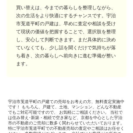
買い替えは、今までの暮らしを整理しながら、
次の生活をより快適にするチャンスです。宇治
市莵道平町の戸建は、早めに査定や相談を受け
て現状の価値を把握することで、選択肢を整理
し、安心して判断できます。まだ具体的に決め
ていなくても、少し話を聞くだけで気持ちが落
ち着き、次の暮らしへ前向きに進む準備が整い
ます。
宇治市莵道平町の戸建て
の売却をお考えの方、無料査定実施中
です！
もちろん、戸建て、土地、マンション、どんな不動産
でもご対応可能ですので、 お気軽にご相談ください。
当社で
は住み替え･新築・相続で空き家など、京都を中心とした宇治
市の不動産のご売却に数多く関わらせていただいております。
特に宇治市莵道平町での不動産売却の査定やご相談はお任せく