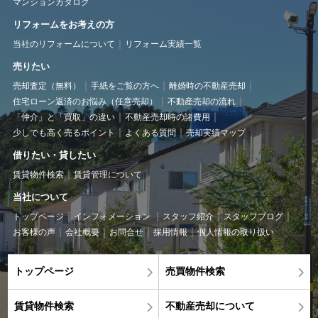
マンションカタログ
リフォームをお考えの方
当社のリフォームについて
リフォーム実績一覧
売りたい
売却査定（無料）
手紙をご覧の方へ
離婚時の不動産売却
住宅ローン返済のお悩み（任意売却）
不動産売却の流れ
「仲介」と「買取」の違い
不動産売却時の諸費用
少しでも高く売るポイント
よくある質問
売却実績マップ
借りたい・貸したい
賃貸物件検索
賃貸管理について
当社について
トップページ
インフォメーション
スタッフ紹介
スタッフブログ
お客様の声
会社概要
お問合せ
採用情報
個人情報の取り扱い
トップページ
売買物件検索
賃貸物件検索
不動産売却について