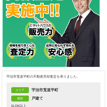
宇治市莵道平町の不動産売却査定を承りました。
宇治市莵道平町
エリア
戸建て
種別
6LDK以上