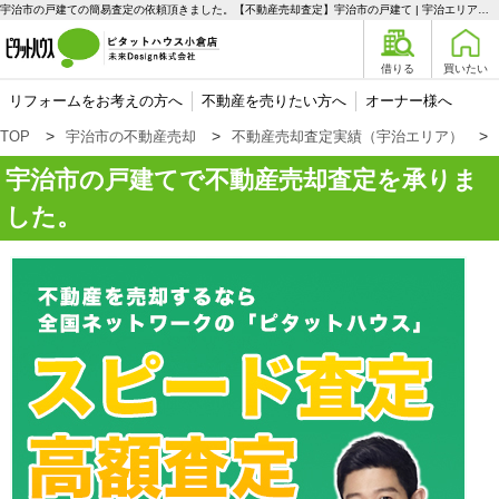
宇治市の戸建ての簡易査定の依頼頂きました。【不動産売却査定】宇治市の戸建て | 宇治エリアの不動産購入、売却、賃貸のことなら未来Designへ
借りる
買いたい
リフォームをお考えの方へ
不動産を売りたい方へ
オーナー様へ
TOP
宇治市の不動産売却
不動産売却査定実績（宇治エリア）
宇治市の戸建てで不動産売却査定を承りま
した。