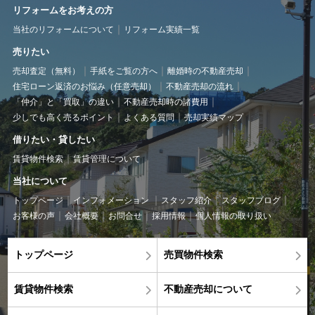
リフォームをお考えの方
当社のリフォームについて
リフォーム実績一覧
売りたい
売却査定（無料）
手紙をご覧の方へ
離婚時の不動産売却
住宅ローン返済のお悩み（任意売却）
不動産売却の流れ
「仲介」と「買取」の違い
不動産売却時の諸費用
少しでも高く売るポイント
よくある質問
売却実績マップ
借りたい・貸したい
賃貸物件検索
賃貸管理について
当社について
トップページ
インフォメーション
スタッフ紹介
スタッフブログ
お客様の声
会社概要
お問合せ
採用情報
個人情報の取り扱い
トップページ
売買物件検索
賃貸物件検索
不動産売却について