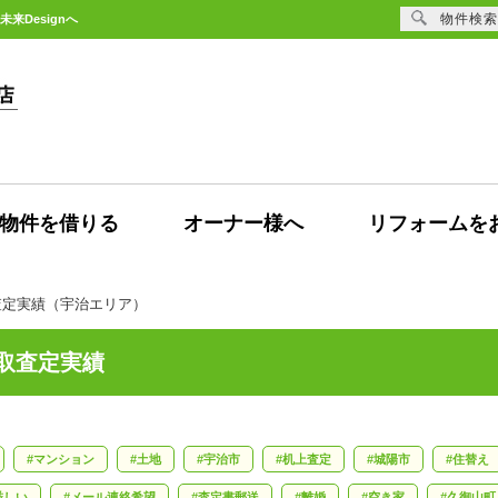
物件検索
来Designへ
物件を借りる
オーナー様へ
リフォームを
査定実績（宇治エリア）
買取査定実績
マンション
土地
宇治市
机上査定
城陽市
住替え
厳しい
メール連絡希望
査定書郵送
離婚
空き家
久御山町