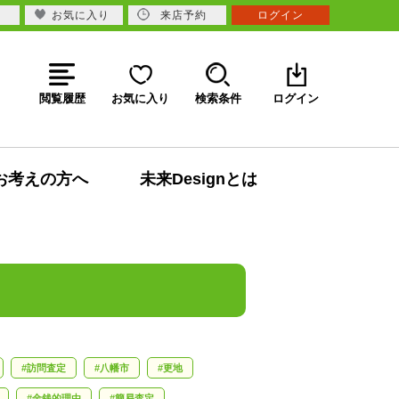
お気に入り
来店予約
ログイン
閲覧履歴
お気に入り
検索条件
ログイン
お考えの方へ
未来Designとは
訪問査定
八幡市
更地
金銭的理由
簡易査定