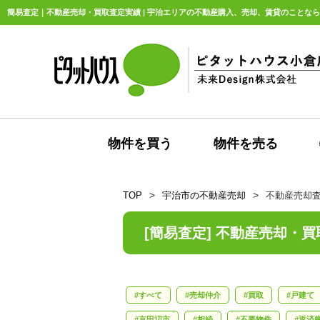
簡易査定｜不動産売却・買取査定実績 | 宇治エリアの不動産購入、売却、賃貸のことなら未
物件を買う
物件を売る
TOP
宇治市の不動産売却
不動産売却
[簡易査定] 不動産売却・
すべて
売却仲介
買取
戸建て
京田辺市
相続
不要物件
返済