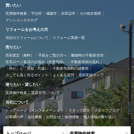
買いたい
売買物件検索
宇治市
城陽市
京田辺市
その他京都府
マンションカタログ
リフォームをお考えの方
当社のリフォームについて
リフォーム実績一覧
売りたい
売却査定（無料）
手紙をご覧の方へ
離婚時の不動産売却
住宅ローン返済のお悩み（任意売却）
不動産売却の流れ
「仲介」と「買取」の違い
不動産売却時の諸費用
少しでも高く売るポイント
よくある質問
売却実績マップ
借りたい・貸したい
賃貸物件検索
賃貸管理について
当社について
トップページ
インフォメーション
スタッフ紹介
スタッフブログ
お客様の声
会社概要
お問合せ
採用情報
個人情報の取り扱い
トップページ
売買物件検索