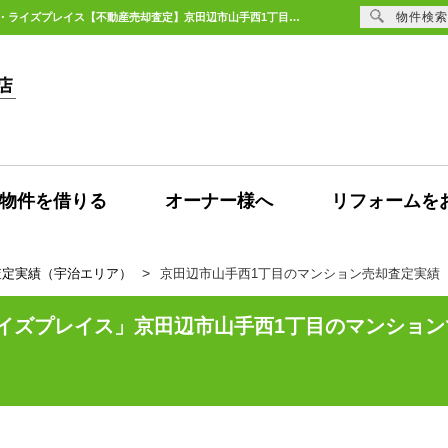
物件検索
京田辺市山手西1丁目の中古マンションの売却査定依頼頂きました。京阪東ローズタウン・ライズプレイス【不動産売却査定】京田辺市山手西1丁目のマンション | 宇治エリアの不動産購入、売却、賃貸のことなら未来Designへ
物件を借りる
オーナー様へ
リフォームを
査定実績（宇治エリア）
京田辺市山手西1丁目のマンション売却査定実績
イズプレイス
京田辺市山手西1丁目のマンショ