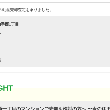
不動産売却査定を承りました。
山手西1丁目
ン
談
西一丁目のマンションご売却を検討の方へ 〜今の住