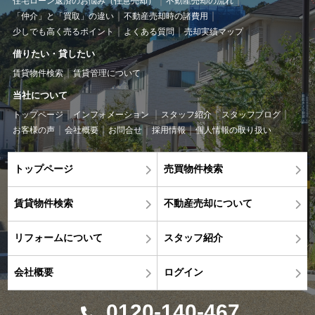
住宅ローン返済のお悩み（任意売却）
不動産売却の流れ
「仲介」と「買取」の違い
不動産売却時の諸費用
少しでも高く売るポイント
よくある質問
売却実績マップ
借りたい・貸したい
賃貸物件検索
賃貸管理について
当社について
トップページ
インフォメーション
スタッフ紹介
スタッフブログ
お客様の声
会社概要
お問合せ
採用情報
個人情報の取り扱い
トップページ
売買物件検索
賃貸物件検索
不動産売却について
リフォームについて
スタッフ紹介
会社概要
ログイン
0120-140-467