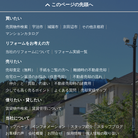
このページの先頭へ
買いたい
売買物件検索
宇治市
城陽市
京田辺市
その他京都府
マンションカタログ
リフォームをお考えの方
当社のリフォームについて
リフォーム実績一覧
売りたい
売却査定（無料）
手紙をご覧の方へ
離婚時の不動産売却
住宅ローン返済のお悩み（任意売却）
不動産売却の流れ
「仲介」と「買取」の違い
不動産売却時の諸費用
少しでも高く売るポイント
よくある質問
売却実績マップ
借りたい・貸したい
賃貸物件検索
賃貸管理について
当社について
トップページ
インフォメーション
スタッフ紹介
スタッフブログ
お客様の声
会社概要
お問合せ
採用情報
個人情報の取り扱い