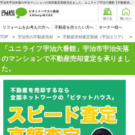
宇治市宇治矢落の中古マンションの売却査定依頼頂きました。ユニライフ宇治六番館【不動産売却査定】宇治市宇治矢落のマンション | 宇治エリアの不動産購入、売却、賃貸のことなら未来Designへ
借りる
買いたい
リフォームをお考えの方へ
不動産を売りたい方へ
オーナー様へ
TOP
宇治市の不動産売却
不動産売却査定実績（宇治エリア）
ユニライフ宇治六番館
宇治市宇治矢落
のマンションで不動産売却査定を承りまし
た。