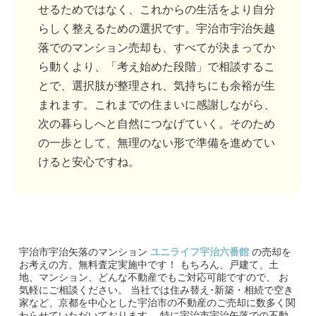
せるためではなく、これからの生活をより自分
らしく整えるための選択です。宇治市宇治矢越
落でのマンション売却も、すべてが決まってか
ら動くより、「考え始めた段階」で相談するこ
とで、選択肢が整理され、気持ちにも余裕が生
まれます。これまでの住まいに感謝しながら、
次の暮らしへと自然につなげていく。そのため
の一歩として、無理のない形で準備を進めてい
けると安心ですね。
宇治市宇治矢落のマンション
ユニライフ宇治六番館
の売却を
お考えの方、無料査定実施中です！
もちろん、戸建て、土
地、マンション、どんな不動産でもご対応可能ですので、 お
気軽にご相談ください。
当社では住み替え･新築・相続で空き
家など、京都を中心とした宇治市の不動産のご売却に数多く関
わらせていただいております。
特に宇治市宇治矢落での不動