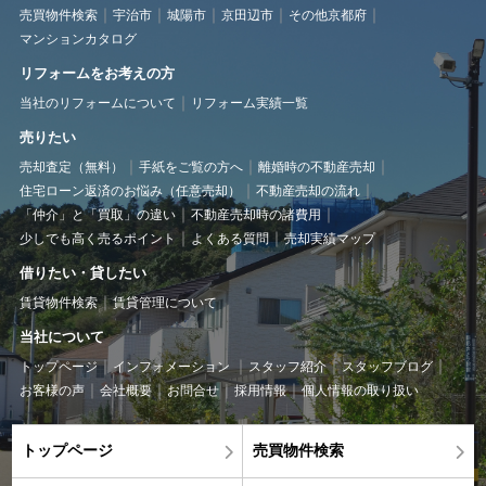
売買物件検索
宇治市
城陽市
京田辺市
その他京都府
マンションカタログ
リフォームをお考えの方
当社のリフォームについて
リフォーム実績一覧
売りたい
売却査定（無料）
手紙をご覧の方へ
離婚時の不動産売却
住宅ローン返済のお悩み（任意売却）
不動産売却の流れ
「仲介」と「買取」の違い
不動産売却時の諸費用
少しでも高く売るポイント
よくある質問
売却実績マップ
借りたい・貸したい
賃貸物件検索
賃貸管理について
当社について
トップページ
インフォメーション
スタッフ紹介
スタッフブログ
お客様の声
会社概要
お問合せ
採用情報
個人情報の取り扱い
トップページ
売買物件検索