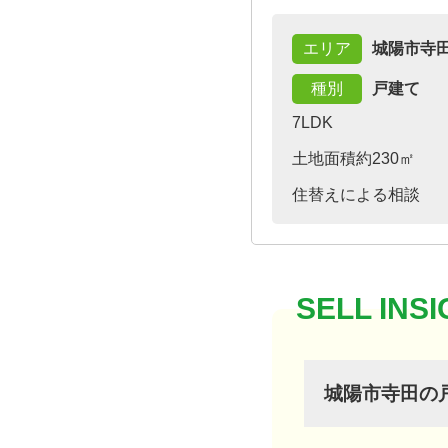
エリア
城陽市寺
種別
戸建て
7LDK
土地面積約230㎡
住替えによる相談
城陽市寺田の