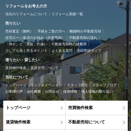
リフォームをお考えの方
当社のリフォームについて
リフォーム実績一覧
売りたい
売却査定（無料）
手紙をご覧の方へ
離婚時の不動産売却
住宅ローン返済のお悩み（任意売却）
不動産売却の流れ
「仲介」と「買取」の違い
不動産売却時の諸費用
少しでも高く売るポイント
よくある質問
売却実績マップ
借りたい・貸したい
賃貸物件検索
賃貸管理について
当社について
トップページ
インフォメーション
スタッフ紹介
スタッフブログ
お客様の声
会社概要
お問合せ
採用情報
個人情報の取り扱い
トップページ
売買物件検索
賃貸物件検索
不動産売却について