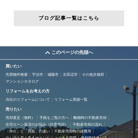
ブログ記事一覧はこちら
このページの先頭へ
買いたい
売買物件検索
宇治市
城陽市
京田辺市
その他京都府
マンションカタログ
リフォームをお考えの方
当社のリフォームについて
リフォーム実績一覧
売りたい
売却査定（無料）
手紙をご覧の方へ
離婚時の不動産売却
住宅ローン返済のお悩み（任意売却）
不動産売却の流れ
「仲介」と「買取」の違い
不動産売却時の諸費用
少しでも高く売るポイント
よくある質問
売却実績マップ