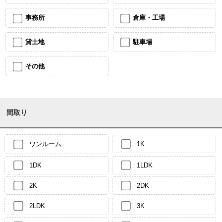
事務所
倉庫・工場
貸土地
駐車場
その他
間取り
ワンルーム
1K
1DK
1LDK
2K
2DK
2LDK
3K