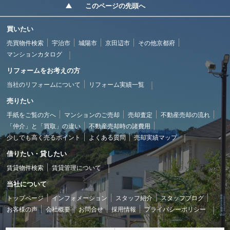
このページの先頭へ
買いたい
売買物件検索
宇治市
城陽市
京田辺市
その他京都府
マンションカタログ
リフォームをお考えの方
当社のリフォームについて
リフォーム実績一覧
売りたい
手紙をご覧の方へ
マンションのご売却
売却査定
不動産売却の流れ
「仲介」と「買取」の違い
不動産売却時の諸費用
少しでも高く売るポイント
よくある質問
売却実績マップ
借りたい・貸したい
賃貸物件検索
賃貸管理について
当社について
トップページ
インフォメーション
スタッフ紹介
スタッフブログ
お客様の声
会社概要
お問合せ
採用情報
プライバシーポリシー