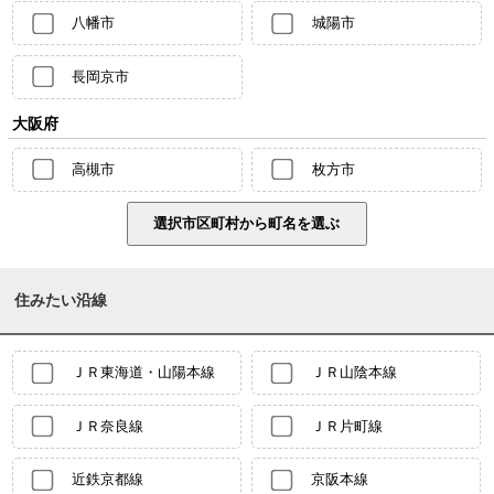
八幡市
城陽市
長岡京市
大阪府
高槻市
枚方市
住みたい沿線
ＪＲ東海道・山陽本線
ＪＲ山陰本線
ＪＲ奈良線
ＪＲ片町線
近鉄京都線
京阪本線