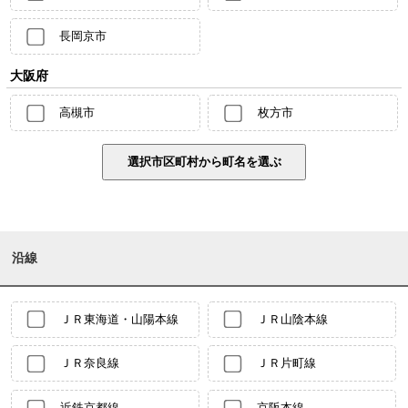
長岡京市
大阪府
高槻市
枚方市
沿線
ＪＲ東海道・山陽本線
ＪＲ山陰本線
ＪＲ奈良線
ＪＲ片町線
近鉄京都線
京阪本線