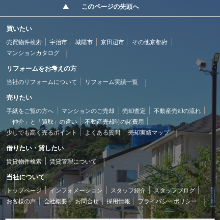
このページの先頭へ
買いたい
売買物件検索
宇治市
城陽市
京田辺市
その他京都府
マンションカタログ
リフォームをお考えの方
当社のリフォームについて
リフォーム実績一覧
売りたい
手紙をご覧の方へ
マンションのご売却
売却査定
不動産売却の流れ
「仲介」と「買取」の違い
不動産売却時の諸費用
少しでも高く売るポイント
よくある質問
売却実績マップ
借りたい・貸したい
賃貸物件検索
賃貸管理について
当社について
トップページ
インフォメーション
スタッフ紹介
スタッフブログ
お客様の声
会社概要
お問合せ
採用情報
プライバシーポリシー