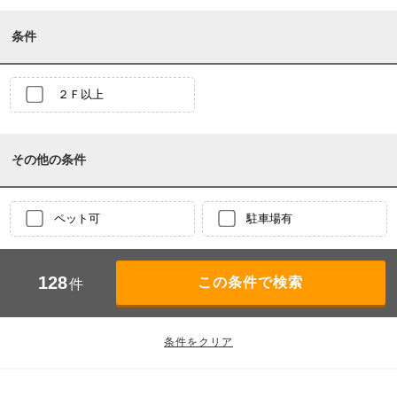
条件
２Ｆ以上
その他の条件
ペット可
駐車場有
128
件