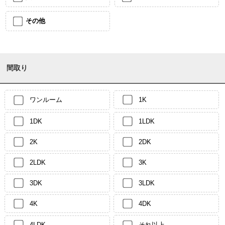
その他
間取り
ワンルーム
1K
1DK
1LDK
2K
2DK
2LDK
3K
3DK
3LDK
4K
4DK
4LDK
それ以上