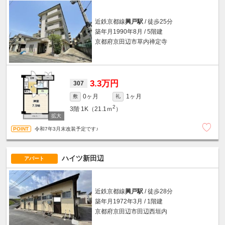
近鉄京都線
興戸駅
/ 徒歩25分
築年月1990年8月 / 5階建
京都府京田辺市草内禅定寺
3.3万円
307
0ヶ月
1ヶ月
敷
礼
2
3階
1K（21.1ｍ
）
令和7年3月末改装予定です♪
ハイツ新田辺
アパート
近鉄京都線
興戸駅
/ 徒歩28分
築年月1972年3月 / 1階建
京都府京田辺市田辺西垣内