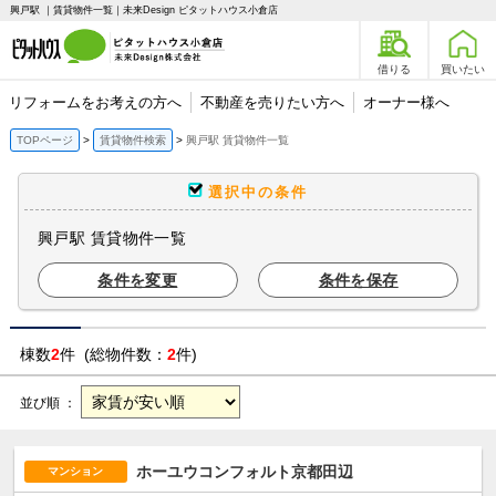
興戸駅 ｜賃貸物件一覧｜未来Design ピタットハウス小倉店
借りる
買いたい
リフォームをお考えの方へ
不動産を売りたい方へ
オーナー様へ
TOPページ
賃貸物件検索
興戸駅 賃貸物件一覧
選択中の条件
興戸駅 賃貸物件一覧
条件を変更
条件を保存
棟数
2
件 (総物件数：
2
件)
並び順 ：
ホーユウコンフォルト京都田辺
マンション