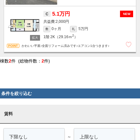
5.1万円
C
NEW
2,000円
0ヶ月
5万円
敷
礼
2
1階
2K（29.16ｍ
）
かわいい平屋♪全面リフォーム済みです♪エアコン1台つきます♪
棟数
2
件 (総物件数：
2
件)
条件を絞り込む
賃料
～