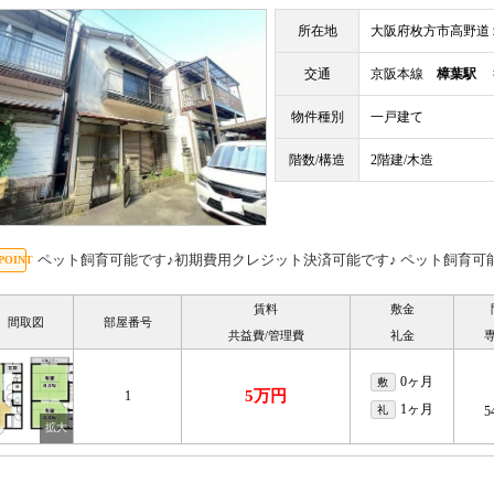
所在地
大阪府枚方市高野道
交通
京阪本線
樟葉駅
徒
物件種別
一戸建て
階数/構造
2階建/木造
ペット飼育可能です♪初期費用クレジット決済可能です♪ ペット飼育可
賃料
敷金
間取図
部屋番号
共益費/管理費
礼金
0ヶ月
敷
5万円
1
1ヶ月
礼
5