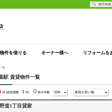
物件検索
物件を借りる
オーナー様へ
リフォームを
一覧
葉駅 賃貸物件一覧
1
1
件 (総部屋数：
件)
表示件数
野道1丁目貸家