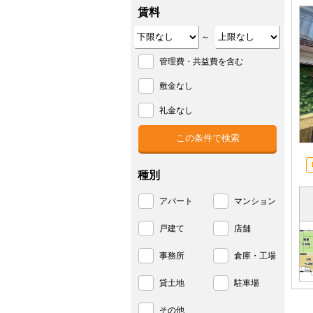
賃料
～
管理費・共益費を含む
敷金なし
礼金なし
種別
アパート
マンション
戸建て
店舗
事務所
倉庫・工場
貸土地
駐車場
その他