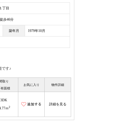
１丁目
歩46分
築年月
1979年10月
能です♪
間取り
お気に入り
物件詳細
専有面積
3DK
詳細を見る
2
4.77ｍ