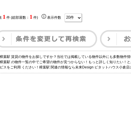
1
1
数
件 (総部屋数：
件)
表示件数
樟葉駅 賃貸の物件をお探しですか？当社では掲載している物件以外にも多数物件情
樟葉駅 の物件一覧の中でご希望の物件が見つからない！もっと詳しく知りたい！
ビスをご利用 ください！樟葉駅 関連の情報なら未来Design ピタットハウス小倉