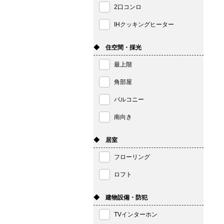
2口コンロ
IHクッキングヒーター
◆ 住空間・採光
最上階
角部屋
バルコニー
南向き
◆ 居室
フローリング
ロフト
◆ 建物設備・防犯
TVインターホン