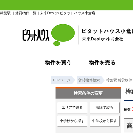
樟葉駅 ｜賃貸物件一覧｜未来Design ピタットハウス小倉店
物件を買う
物件を売る
TOPページ
賃貸物件検索
樟葉駅 賃貸物件
樟
検索条件の変更
エリアで絞る
沿線で絞る
棟数
小学校から探す
中学校から探す
高