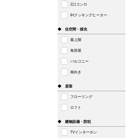
2口コンロ
IHクッキングヒーター
◆ 住空間・採光
最上階
角部屋
バルコニー
南向き
◆ 居室
フローリング
ロフト
◆ 建物設備・防犯
TVインターホン