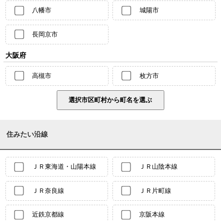
八幡市
城陽市
長岡京市
大阪府
高槻市
枚方市
住みたい沿線
ＪＲ東海道・山陽本線
ＪＲ山陰本線
ＪＲ奈良線
ＪＲ片町線
近鉄京都線
京阪本線