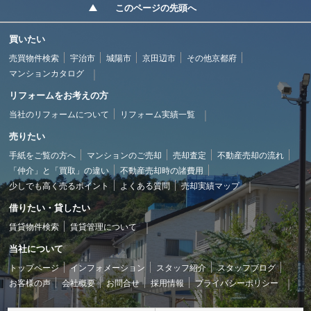
このページの先頭へ
買いたい
売買物件検索
宇治市
城陽市
京田辺市
その他京都府
マンションカタログ
リフォームをお考えの方
当社のリフォームについて
リフォーム実績一覧
売りたい
手紙をご覧の方へ
マンションのご売却
売却査定
不動産売却の流れ
「仲介」と「買取」の違い
不動産売却時の諸費用
少しでも高く売るポイント
よくある質問
売却実績マップ
借りたい・貸したい
賃貸物件検索
賃貸管理について
当社について
トップページ
インフォメーション
スタッフ紹介
スタッフブログ
お客様の声
会社概要
お問合せ
採用情報
プライバシーポリシー