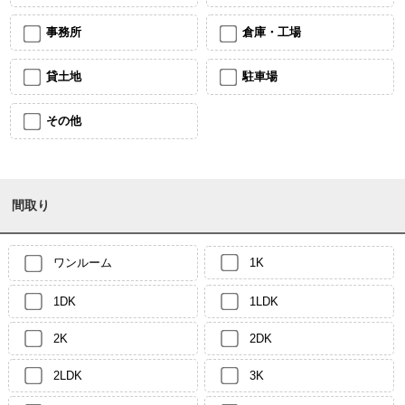
事務所
倉庫・工場
貸土地
駐車場
その他
間取り
ワンルーム
1K
1DK
1LDK
2K
2DK
2LDK
3K