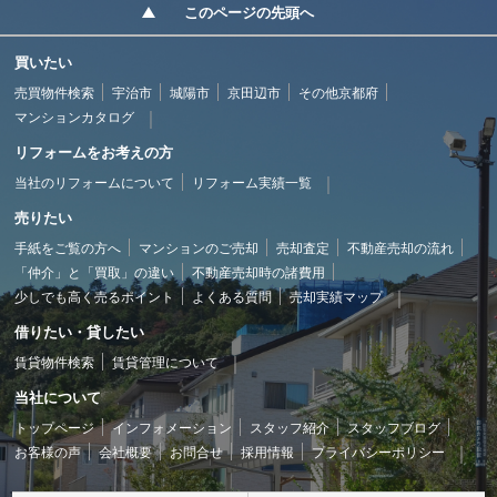
このページの先頭へ
買いたい
売買物件検索
宇治市
城陽市
京田辺市
その他京都府
マンションカタログ
リフォームをお考えの方
当社のリフォームについて
リフォーム実績一覧
売りたい
手紙をご覧の方へ
マンションのご売却
売却査定
不動産売却の流れ
「仲介」と「買取」の違い
不動産売却時の諸費用
少しでも高く売るポイント
よくある質問
売却実績マップ
借りたい・貸したい
賃貸物件検索
賃貸管理について
当社について
トップページ
インフォメーション
スタッフ紹介
スタッフブログ
お客様の声
会社概要
お問合せ
採用情報
プライバシーポリシー