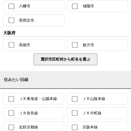
八幡市
城陽市
長岡京市
大阪府
高槻市
枚方市
住みたい沿線
ＪＲ東海道・山陽本線
ＪＲ山陰本線
ＪＲ奈良線
ＪＲ片町線
近鉄京都線
京阪本線