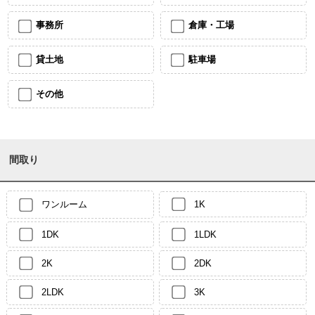
事務所
倉庫・工場
貸土地
駐車場
その他
間取り
ワンルーム
1K
1DK
1LDK
2K
2DK
2LDK
3K