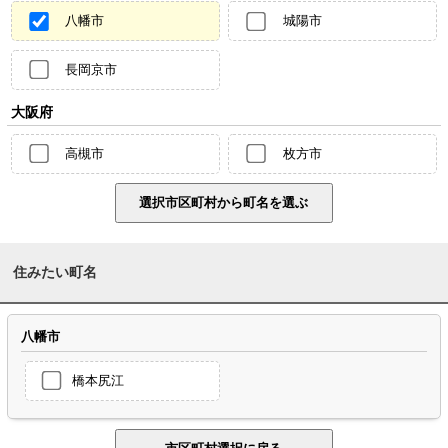
八幡市
城陽市
長岡京市
大阪府
高槻市
枚方市
住みたい町名
八幡市
橋本尻江