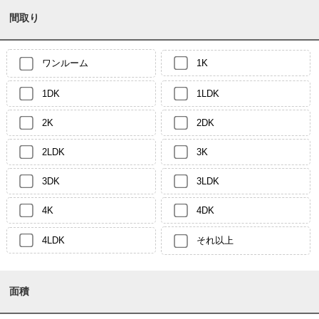
間取り
ワンルーム
1K
1DK
1LDK
2K
2DK
2LDK
3K
3DK
3LDK
4K
4DK
4LDK
それ以上
面積