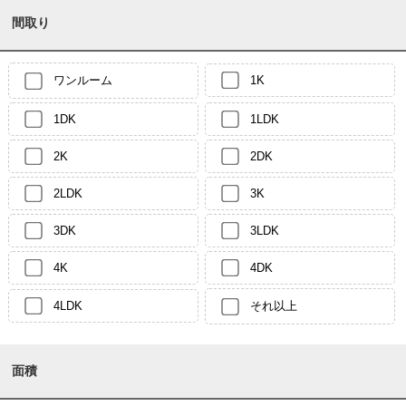
間取り
ワンルーム
1K
1DK
1LDK
2K
2DK
2LDK
3K
3DK
3LDK
4K
4DK
4LDK
それ以上
面積