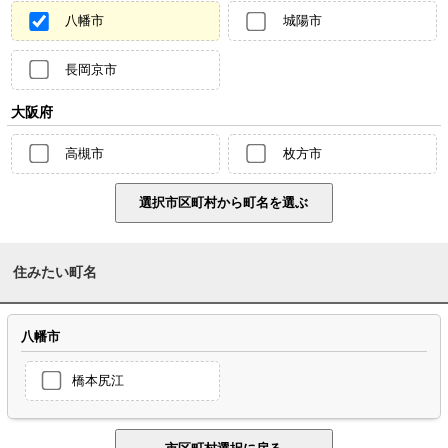
八幡市
城陽市
長岡京市
大阪府
高槻市
枚方市
住みたい町名
八幡市
橋本尻江