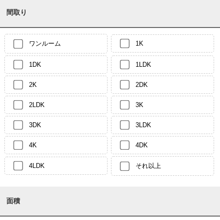
間取り
ワンルーム
1K
1DK
1LDK
2K
2DK
2LDK
3K
3DK
3LDK
4K
4DK
4LDK
それ以上
面積