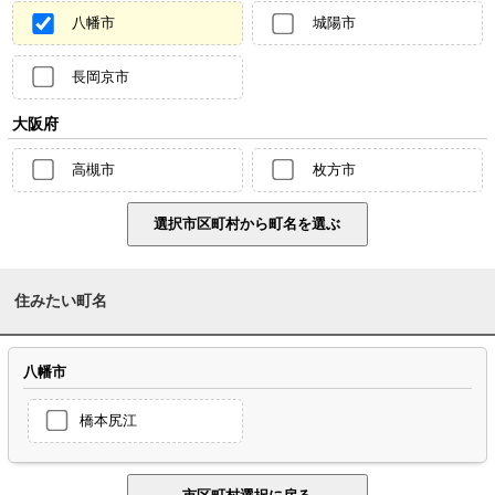
八幡市
城陽市
長岡京市
大阪府
高槻市
枚方市
住みたい町名
八幡市
橋本尻江