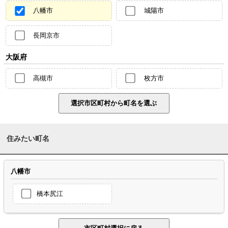
八幡市
城陽市
長岡京市
大阪府
高槻市
枚方市
住みたい町名
八幡市
橋本尻江