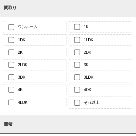
間取り
ワンルーム
1K
1DK
1LDK
2K
2DK
2LDK
3K
3DK
3LDK
4K
4DK
4LDK
それ以上
面積