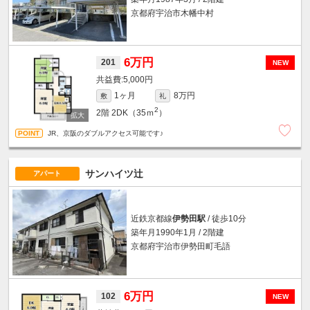
京都府宇治市木幡中村
6万円
201
NEW
5,000円
1ヶ月
8万円
敷
礼
2
2階
2DK（35ｍ
）
JR、京阪のダブルアクセス可能です♪
サンハイツ辻
アパート
近鉄京都線
伊勢田駅
/ 徒歩10分
築年月1990年1月 / 2階建
京都府宇治市伊勢田町毛語
6万円
102
NEW