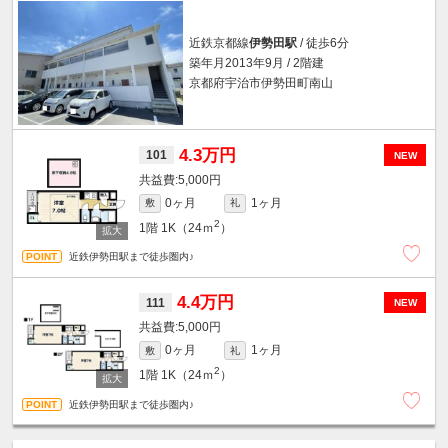
近鉄京都線
伊勢田駅
/ 徒歩6分
築年月2013年9月 / 2階建
京都府宇治市伊勢田町南山
4.3万円
101
NEW
5,000円
0ヶ月
1ヶ月
敷
礼
2
1階
1K（24ｍ
）
近鉄伊勢田駅まで徒歩圏内♪
4.4万円
111
NEW
5,000円
0ヶ月
1ヶ月
敷
礼
2
1階
1K（24ｍ
）
近鉄伊勢田駅まで徒歩圏内♪