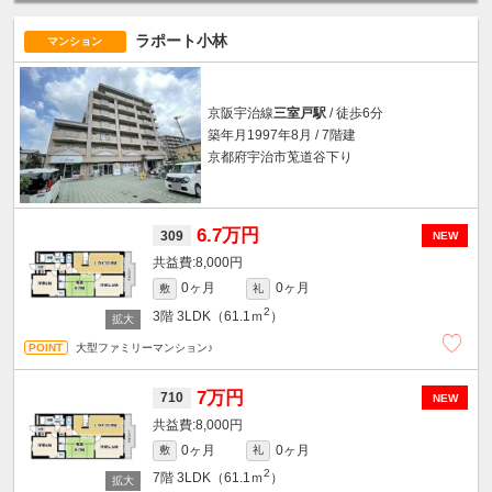
ラポート小林
マンション
京阪宇治線
三室戸駅
/ 徒歩6分
築年月1997年8月 / 7階建
京都府宇治市莵道谷下り
6.7万円
309
NEW
8,000円
0ヶ月
0ヶ月
敷
礼
2
3階
3LDK（61.1ｍ
）
大型ファミリーマンション♪
7万円
710
NEW
8,000円
0ヶ月
0ヶ月
敷
礼
2
7階
3LDK（61.1ｍ
）