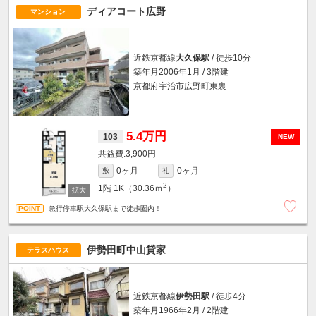
ディアコート広野
マンション
近鉄京都線
大久保駅
/ 徒歩10分
築年月2006年1月 / 3階建
京都府宇治市広野町東裏
5.4万円
103
NEW
3,900円
0ヶ月
0ヶ月
敷
礼
2
1階
1K（30.36ｍ
）
急行停車駅大久保駅まで徒歩圏内！
伊勢田町中山貸家
テラスハウス
近鉄京都線
伊勢田駅
/ 徒歩4分
築年月1966年2月 / 2階建