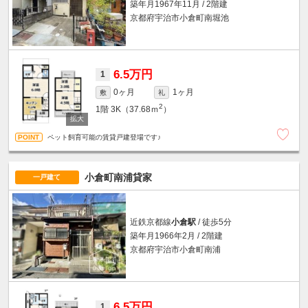
築年月1967年11月 / 2階建
京都府宇治市小倉町南堀池
6.5万円
1
0ヶ月
1ヶ月
敷
礼
2
1階
3K（37.68ｍ
）
ペット飼育可能の賃貸戸建登場です♪
小倉町南浦貸家
一戸建て
近鉄京都線
小倉駅
/ 徒歩5分
築年月1966年2月 / 2階建
京都府宇治市小倉町南浦
6.5万円
1