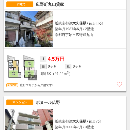
広野町丸山貸家
一戸建て
近鉄京都線
大久保駅
/ 徒歩16分
築年月1987年6月 / 2階建
京都府宇治市広野町丸山
4.5万円
1
0ヶ月
0ヶ月
敷
礼
2
1階
3K（46.44ｍ
）
広野エリアから戸建です♪
ボヌール広野
マンション
近鉄京都線
大久保駅
/ 徒歩7分
築年月2000年7月 / 3階建