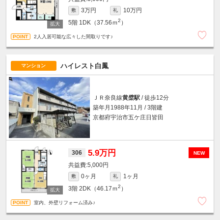
3万円
10万円
敷
礼
2
5階
1DK（37.56ｍ
）
2人入居可能な広々した間取りです♪
ハイレスト白鳳
マンション
ＪＲ奈良線
黄檗駅
/ 徒歩12分
築年月1988年11月 / 3階建
京都府宇治市五ケ庄日皆田
5.9万円
306
NEW
5,000円
0ヶ月
1ヶ月
敷
礼
2
3階
2DK（46.17ｍ
）
室内、外壁リフォーム済み♪