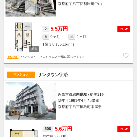
京都府宇治市伊勢田町中山
5.5万円
2
NEW
0ヶ月
1ヶ月
敷
礼
2
1階
3K（36.16ｍ
）
ワンちゃん、ネコちゃんと一緒に暮らせます♪
サンタウン宇治
マンション
近鉄京都線
向島駅
/ 徒歩11分
築年月1991年4月 / 5階建
京都府宇治市槇島町本屋敷
5.6万円
508
NEW
3,000円