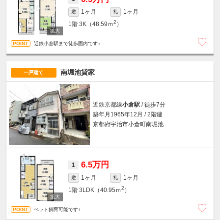
1ヶ月
1ヶ月
敷
礼
2
1階
3K（48.59ｍ
）
近鉄小倉駅まで徒歩圏内です♪
南堀池貸家
一戸建て
近鉄京都線
小倉駅
/ 徒歩7分
築年月1965年12月 / 2階建
京都府宇治市小倉町南堀池
6.5万円
1
1ヶ月
1ヶ月
敷
礼
2
1階
3LDK（40.95ｍ
）
ペット飼育可能です♪