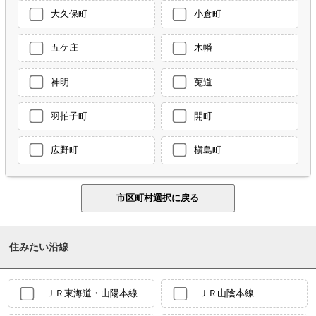
大久保町
小倉町
五ケ庄
木幡
神明
莵道
羽拍子町
開町
広野町
槇島町
住みたい沿線
ＪＲ東海道・山陽本線
ＪＲ山陰本線