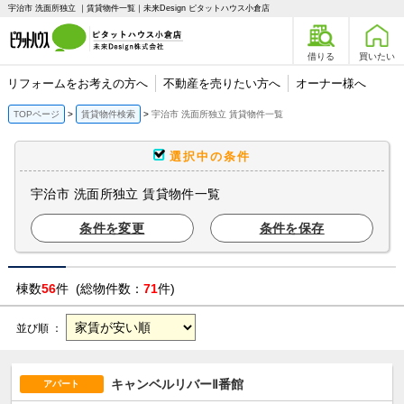
宇治市 洗面所独立 ｜賃貸物件一覧｜未来Design ピタットハウス小倉店
借りる
買いたい
リフォームをお考えの方へ
不動産を売りたい方へ
オーナー様へ
TOPページ
賃貸物件検索
宇治市 洗面所独立 賃貸物件一覧
選択中の条件
宇治市 洗面所独立 賃貸物件一覧
条件を変更
条件を保存
棟数
56
件 (総物件数：
71
件)
並び順 ：
キャンベルリバーⅡ番館
アパート