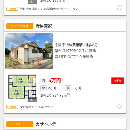
2階
1K（25.2ｍ
）
近鉄大久保駅まで徒歩圏内の単身マンション♪
野添貸家
テラスハウス
京阪宇治線
黄檗駅
/ 徒歩8分
築年月1970年12月 / 1階建
京都府宇治市五ケ庄野添
5万円
R
NEW
2ヶ月
1ヶ月
敷
礼
2
1階
2K（34.78ｍ
）
女性専用のテラスハウス♪
カサベルデ
アパート