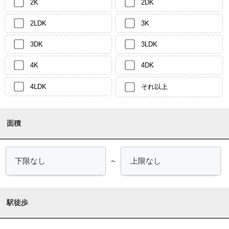
2K
2DK
2LDK
3K
3DK
3LDK
4K
4DK
4LDK
それ以上
面積
～
駅徒歩