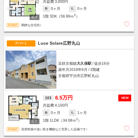
3,000円
0ヶ月
0ヶ月
敷
礼
2
1階
3DK（56.99ｍ
）
閑静な住宅街♪
Luce Solare広野丸山
アパート
近鉄京都線
大久保駅
/ 徒歩16分
築年月2018年6月 / 2階建
京都府宇治市広野町丸山
6.5万円
103
NEW
4,100円
0ヶ月
1ヶ月
敷
礼
2
1階
1LDK（34.08ｍ
）
浴室乾燥や追い炊き機能など充実した設備です♪