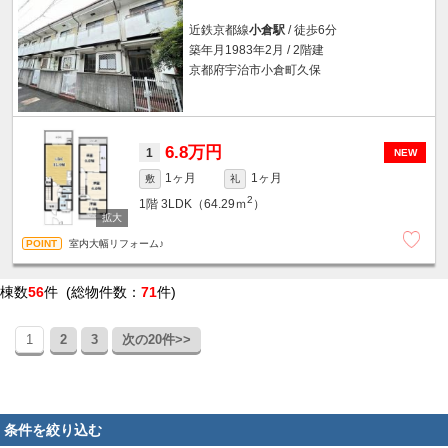
近鉄京都線
小倉駅
/ 徒歩6分
築年月1983年2月 / 2階建
京都府宇治市小倉町久保
6.8万円
1
NEW
1ヶ月
1ヶ月
敷
礼
2
1階
3LDK（64.29ｍ
）
室内大幅リフォーム♪
棟数
56
件 (総物件数：
71
件)
1
2
3
次の20件>>
条件を絞り込む