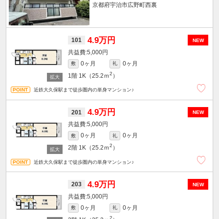
京都府宇治市広野町西裏
4.9万円
101
NEW
5,000円
0ヶ月
0ヶ月
敷
礼
2
1階
1K（25.2ｍ
）
近鉄大久保駅まで徒歩圏内の単身マンション♪
4.9万円
201
NEW
5,000円
0ヶ月
0ヶ月
敷
礼
2
2階
1K（25.2ｍ
）
近鉄大久保駅まで徒歩圏内の単身マンション♪
4.9万円
203
NEW
5,000円
0ヶ月
0ヶ月
敷
礼
2