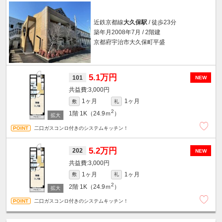
近鉄京都線
大久保駅
/ 徒歩23分
築年月2008年7月 / 2階建
京都府宇治市大久保町平盛
5.1万円
101
NEW
3,000円
1ヶ月
1ヶ月
敷
礼
2
1階
1K（24.9ｍ
）
二口ガスコンロ付きのシステムキッチン！
5.2万円
202
NEW
3,000円
1ヶ月
1ヶ月
敷
礼
2
2階
1K（24.9ｍ
）
二口ガスコンロ付きのシステムキッチン！