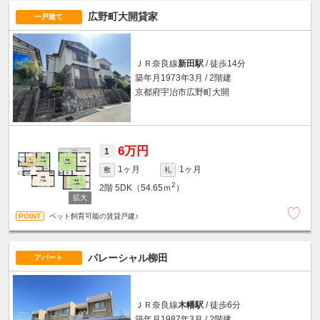
広野町大開貸家
一戸建て
ＪＲ奈良線
新田駅
/ 徒歩14分
築年月1973年3月 / 2階建
京都府宇治市広野町大開
6万円
1
1ヶ月
1ヶ月
敷
礼
2
2階
5DK（54.65ｍ
）
ペット飼育可能の賃貸戸建♪
パレーシャル柳田
アパート
ＪＲ奈良線
木幡駅
/ 徒歩6分
築年月1987年3月 / 2階建