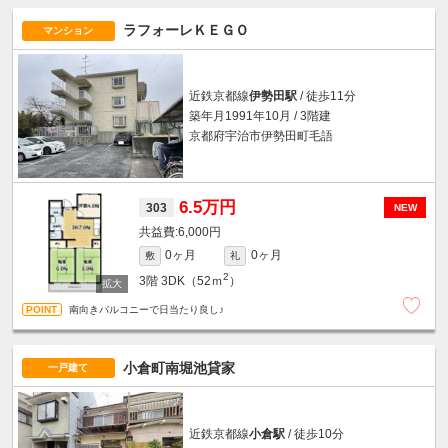
ラフォーレＫＥＧＯ
マンション
近鉄京都線
伊勢田駅
/ 徒歩11分
築年月1991年10月 / 3階建
京都府宇治市伊勢田町毛語
6.5万円
303
NEW
6,000円
0ヶ月
0ヶ月
敷
礼
2
3階
3DK（52ｍ
）
南向きバルコニーで日当たり良し♪
小倉町南堀池貸家
一戸建て
近鉄京都線
小倉駅
/ 徒歩10分