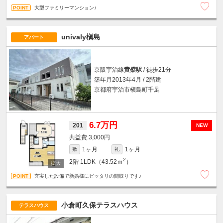
大型ファミリーマンション♪
univaly槇島
アパート
京阪宇治線
黄檗駅
/ 徒歩21分
築年月2013年4月 / 2階建
京都府宇治市槇島町千足
6.7万円
201
NEW
3,000円
1ヶ月
1ヶ月
敷
礼
2
2階
1LDK（43.52ｍ
）
充実した設備で新婚様にピッタリの間取りです♪
小倉町久保テラスハウス
テラスハウス