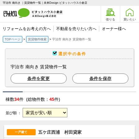
宇治市 南向き ｜賃貸物件一覧｜未来Design ピタットハウス小倉店
借りる
買いたい
リフォームをお考えの方へ
不動産を売りたい方へ
オーナー様へ
TOPページ
賃貸物件検索
宇治市 南向き 賃貸物件一覧
選択中の条件
宇治市 南向き 賃貸物件一覧
条件を変更
条件を保存
棟数
34
件 (総物件数：
45
件)
並び順 ：
五ケ庄西浦 村田貸家
一戸建て