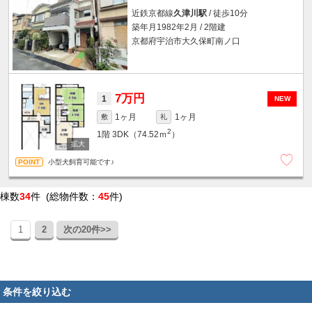
近鉄京都線
久津川駅
/ 徒歩10分
築年月1982年2月 / 2階建
京都府宇治市大久保町南ノ口
7万円
1
NEW
1ヶ月
1ヶ月
敷
礼
2
1階
3DK（74.52ｍ
）
小型犬飼育可能です♪
棟数
34
件 (総物件数：
45
件)
1
2
次の20件>>
条件を絞り込む