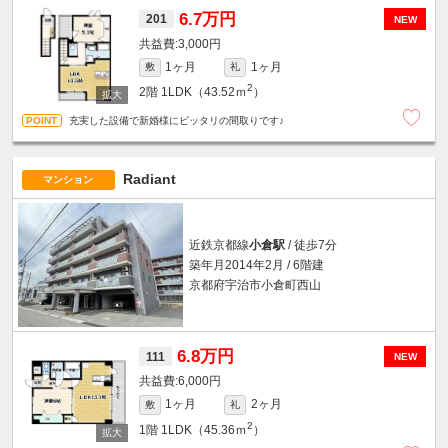
6.7万円
201
NEW
3,000円
1ヶ月
1ヶ月
敷
礼
2
2階
1LDK（43.52ｍ
）
充実した設備で新婚様にピッタリの間取りです♪
Radiant
マンション
近鉄京都線
小倉駅
/ 徒歩7分
築年月2014年2月 / 6階建
京都府宇治市小倉町西山
6.8万円
111
NEW
6,000円
1ヶ月
2ヶ月
敷
礼
2
1階
1LDK（45.36ｍ
）