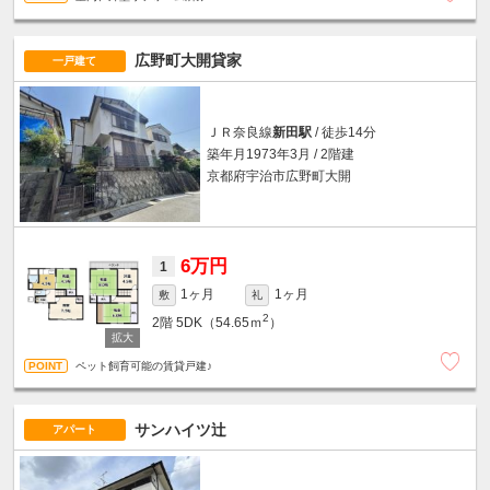
広野町大開貸家
一戸建て
ＪＲ奈良線
新田駅
/ 徒歩14分
築年月1973年3月 / 2階建
京都府宇治市広野町大開
6万円
1
1ヶ月
1ヶ月
敷
礼
2
2階
5DK（54.65ｍ
）
ペット飼育可能の賃貸戸建♪
サンハイツ辻
アパート