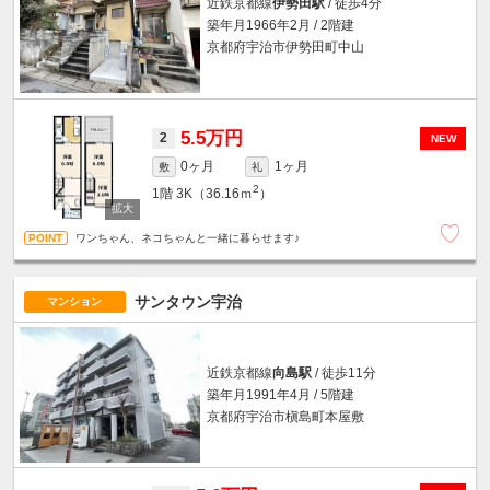
近鉄京都線
伊勢田駅
/ 徒歩4分
築年月1966年2月 / 2階建
京都府宇治市伊勢田町中山
5.5万円
2
NEW
0ヶ月
1ヶ月
敷
礼
2
1階
3K（36.16ｍ
）
ワンちゃん、ネコちゃんと一緒に暮らせます♪
サンタウン宇治
マンション
近鉄京都線
向島駅
/ 徒歩11分
築年月1991年4月 / 5階建
京都府宇治市槇島町本屋敷