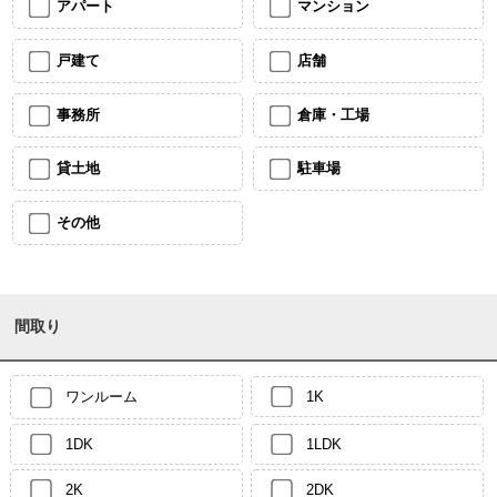
アパート
マンション
戸建て
店舗
事務所
倉庫・工場
貸土地
駐車場
その他
間取り
ワンルーム
1K
1DK
1LDK
2K
2DK