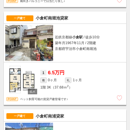
南向きバルコニーで日当たり良し♪
小倉町南堀池貸家
一戸建て
近鉄京都線
小倉駅
/ 徒歩10分
築年月1967年11月 / 2階建
京都府宇治市小倉町南堀池
6.5万円
1
0ヶ月
1ヶ月
敷
礼
2
1階
3K（37.68ｍ
）
ペット飼育可能の賃貸戸建登場です♪
小倉町南浦貸家
一戸建て