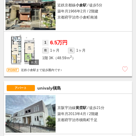
近鉄京都線
小倉駅
/ 徒歩5分
築年月1966年2月 / 2階建
京都府宇治市小倉町南浦
6.5万円
1
1ヶ月
1ヶ月
敷
礼
2
1階
3K（48.59ｍ
）
近鉄小倉駅まで徒歩圏内です♪
univaly槇島
アパート
京阪宇治線
黄檗駅
/ 徒歩21分
築年月2013年4月 / 2階建
京都府宇治市槇島町千足