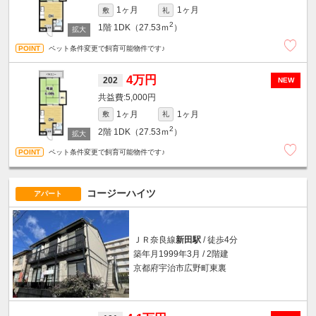
1ヶ月
1ヶ月
敷
礼
2
1階
1DK（27.53ｍ
）
ペット条件変更で飼育可能物件です♪
4万円
202
NEW
5,000円
1ヶ月
1ヶ月
敷
礼
2
2階
1DK（27.53ｍ
）
ペット条件変更で飼育可能物件です♪
コージーハイツ
アパート
ＪＲ奈良線
新田駅
/ 徒歩4分
築年月1999年3月 / 2階建
京都府宇治市広野町東裏