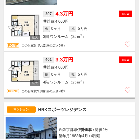
4.3万円
307
NEW
4,000円
0ヶ月
5万円
敷
礼
2
3階
ワンルーム（25ｍ
）
このお家賃でお部屋の広さ9帖♪
3.3万円
401
NEW
4,000円
0ヶ月
5万円
敷
礼
2
4階
ワンルーム（25ｍ
）
このお家賃でお部屋の広さ9帖♪
HRKスポーツレジデンス
マンション
近鉄京都線
伊勢田駅
/ 徒歩4分
築年月1988年4月 / 4階建