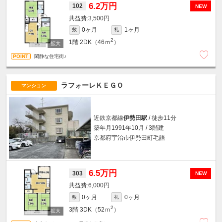
6.2万円
102
NEW
3,500円
0ヶ月
1ヶ月
敷
礼
2
1階
2DK（46ｍ
）
閑静な住宅街♪
ラフォーレＫＥＧＯ
マンション
近鉄京都線
伊勢田駅
/ 徒歩11分
築年月1991年10月 / 3階建
京都府宇治市伊勢田町毛語
6.5万円
303
NEW
6,000円
0ヶ月
0ヶ月
敷
礼
2
3階
3DK（52ｍ
）