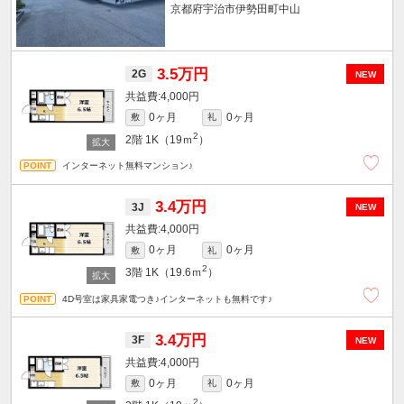
京都府宇治市伊勢田町中山
3.5万円
2G
NEW
4,000円
0ヶ月
0ヶ月
敷
礼
2
2階
1K（19ｍ
）
インターネット無料マンション♪
3.4万円
3J
NEW
4,000円
0ヶ月
0ヶ月
敷
礼
2
3階
1K（19.6ｍ
）
4D号室は家具家電つき♪インターネットも無料です♪
3.4万円
3F
NEW
4,000円
0ヶ月
0ヶ月
敷
礼
2