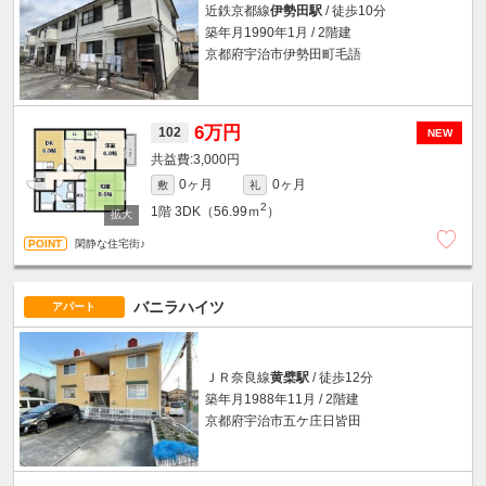
近鉄京都線
伊勢田駅
/ 徒歩10分
築年月1990年1月 / 2階建
京都府宇治市伊勢田町毛語
6万円
102
NEW
3,000円
0ヶ月
0ヶ月
敷
礼
2
1階
3DK（56.99ｍ
）
閑静な住宅街♪
バニラハイツ
アパート
ＪＲ奈良線
黄檗駅
/ 徒歩12分
築年月1988年11月 / 2階建
京都府宇治市五ケ庄日皆田