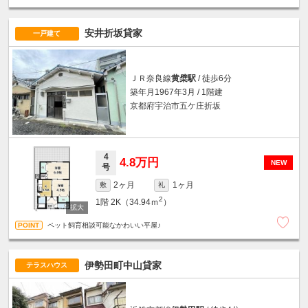
安井折坂貸家
一戸建て
ＪＲ奈良線
黄檗駅
/ 徒歩6分
築年月1967年3月 / 1階建
京都府宇治市五ケ庄折坂
4
4.8万円
NEW
号
2ヶ月
1ヶ月
敷
礼
2
1階
2K（34.94ｍ
）
ペット飼育相談可能なかわいい平屋♪
伊勢田町中山貸家
テラスハウス