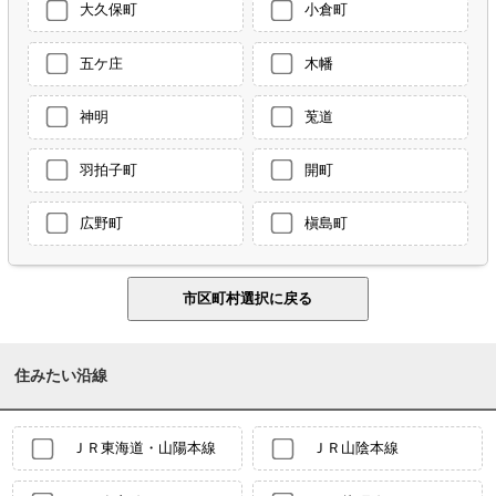
大久保町
小倉町
五ケ庄
木幡
神明
莵道
羽拍子町
開町
広野町
槇島町
住みたい沿線
ＪＲ東海道・山陽本線
ＪＲ山陰本線