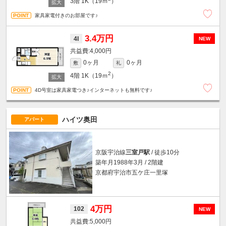
3階
1K（19ｍ
）
家具家電付きのお部屋です♪
3.4万円
4I
NEW
4,000円
0ヶ月
0ヶ月
敷
礼
2
4階
1K（19ｍ
）
4D号室は家具家電つき♪インターネットも無料です♪
ハイツ奥田
アパート
京阪宇治線
三室戸駅
/ 徒歩10分
築年月1988年3月 / 2階建
京都府宇治市五ケ庄一里塚
4万円
102
NEW
5,000円