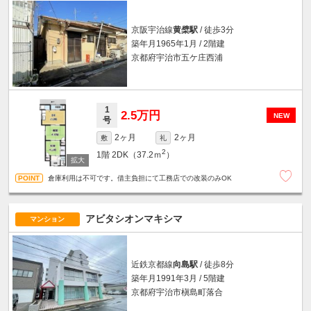
京阪宇治線
黄檗駅
/ 徒歩3分
築年月1965年1月 / 2階建
京都府宇治市五ケ庄西浦
1
2.5万円
NEW
号
2ヶ月
2ヶ月
敷
礼
2
1階
2DK（37.2ｍ
）
倉庫利用は不可です。借主負担にて工務店での改装のみOK
アビタシオンマキシマ
マンション
近鉄京都線
向島駅
/ 徒歩8分
築年月1991年3月 / 5階建
京都府宇治市槇島町落合