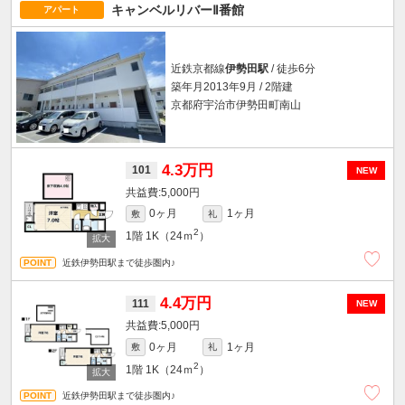
キャンベルリバーⅡ番館
アパート
近鉄京都線
伊勢田駅
/ 徒歩6分
築年月2013年9月 / 2階建
京都府宇治市伊勢田町南山
4.3万円
101
NEW
5,000円
0ヶ月
1ヶ月
敷
礼
2
1階
1K（24ｍ
）
近鉄伊勢田駅まで徒歩圏内♪
4.4万円
111
NEW
5,000円
0ヶ月
1ヶ月
敷
礼
2
1階
1K（24ｍ
）
近鉄伊勢田駅まで徒歩圏内♪