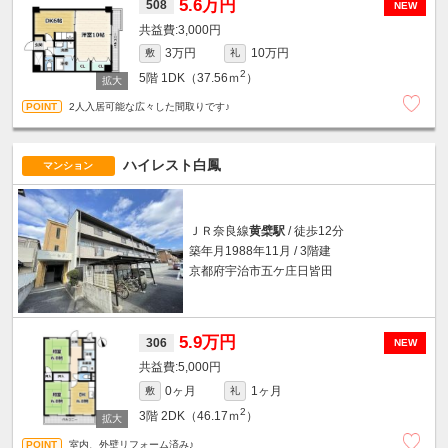
5.6万円
508
NEW
3,000円
3万円
10万円
敷
礼
2
5階
1DK（37.56ｍ
）
2人入居可能な広々した間取りです♪
ハイレスト白鳳
マンション
ＪＲ奈良線
黄檗駅
/ 徒歩12分
築年月1988年11月 / 3階建
京都府宇治市五ケ庄日皆田
5.9万円
306
NEW
5,000円
0ヶ月
1ヶ月
敷
礼
2
3階
2DK（46.17ｍ
）
室内、外壁リフォーム済み♪