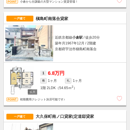
小倉から分譲級の大型マンション賃貸登場！
槇島町南落合貸家
一戸建て
近鉄京都線
小倉駅
/ 徒歩20分
築年月1967年12月 / 2階建
京都府宇治市槇島町南落合
6.8万円
1
1ヶ月
1ヶ月
敷
礼
2
1階
2LDK（54.65ｍ
）
初期費用クレジット決済可能です♪
大久保町南ノ口貸家(定道邸貸家
一戸建て