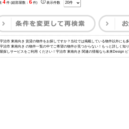
4
6
数
件 (総部屋数：
件)
表示件数
宇治市 東南向き 賃貸の物件をお探しですか？当社では掲載している物件以外にも
宇治市 東南向き の物件一覧の中でご希望の物件が見つからない！もっと詳しく知
屋探しサービスをご利用 ください！宇治市 東南向き 関連の情報なら未来Design