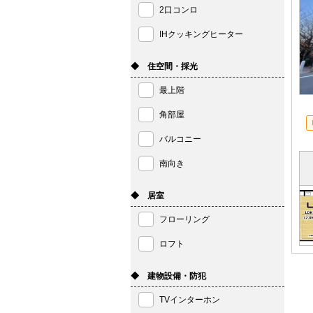
2口コンロ
IHクッキングヒーター
◆ 住空間・採光
最上階
角部屋
バルコニー
南向き
◆ 居室
フローリング
ロフト
◆ 建物設備・防犯
TVインターホン