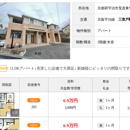
所在地
京都府宇治市莵道東
交通
京阪宇治線
三室戸
物件種別
アパート
階数/構造
2階建/木造
1LDKアパート♪充実した設備で大満足♪ 新婚様にピッタリの間取りで
賃料
敷金
間取図
部屋番号
共益費/管理費
礼金
6.9万円
1ヶ月
NEW
敷
203
3,000円
1ヶ月
礼
5
6.9万円
1ヶ月
NEW
敷