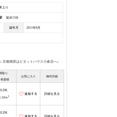
隼上り
駅
徒歩13分
築年月
2011年8月
す♪ 京都南部はピタットハウス小倉店へ♪
間取り
お気に入り
物件詳細
専有面積
1LDK
詳細を見る
2
1.24ｍ
1LDK
詳細を見る