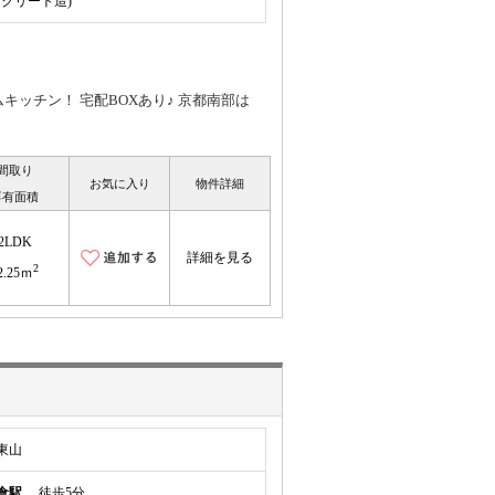
ンクリート造)
キッチン！ 宅配BOXあり♪ 京都南部は
間取り
お気に入り
物件詳細
専有面積
2LDK
詳細を見る
2
2.25ｍ
東山
倉駅
徒歩5分