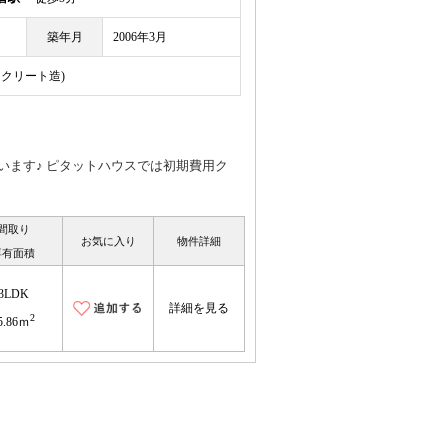
築年月
2006年3月
ンクリート造)
います♪ ピタットハウスでは初期費用ク
間取り
お気に入り
物件詳細
専有面積
3LDK
詳細を見る
2
5.86ｍ