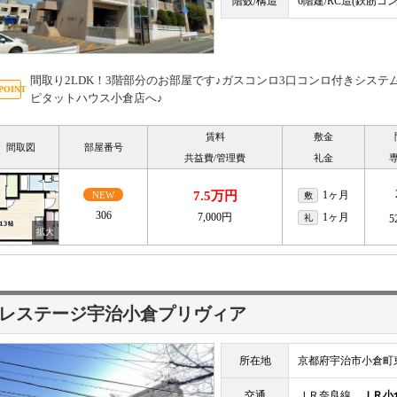
階数/構造
6階建/RC造(鉄筋コ
間取り2LDK！3階部分のお部屋です♪ガスコンロ3口コンロ付きシステム
ピタットハウス小倉店へ♪
賃料
敷金
間取図
部屋番号
共益費/管理費
礼金
7.5万円
1ヶ月
NEW
敷
306
7,000円
1ヶ月
礼
5
レステージ宇治小倉プリヴィア
所在地
京都府宇治市小倉町
交通
ＪＲ奈良線
ＪＲ小