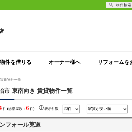
物件検索
物件を借りる
オーナー様へ
リフォームを
 賃貸物件一覧
治市 東南向き 賃貸物件一覧
4
6
件 (総部屋数：
件)
表示件数
ンフォール莵道