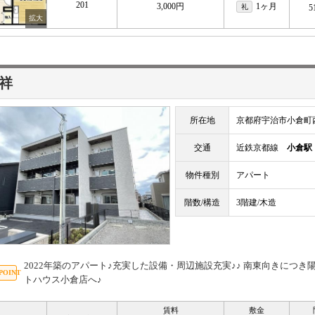
201
3,000円
1ヶ月
礼
5
祥
所在地
京都府宇治市小倉町
交通
近鉄京都線
小倉駅
物件種別
アパート
階数/構造
3階建/木造
2022年築のアパート♪充実した設備・周辺施設充実♪♪ 南東向きにつき
トハウス小倉店へ♪
賃料
敷金