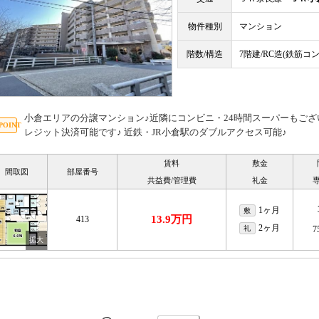
物件種別
マンション
階数/構造
7階建/RC造(鉄筋コ
小倉エリアの分譲マンション♪近隣にコンビニ・24時間スーパーもござ
レジット決済可能です♪ 近鉄・JR小倉駅のダブルアクセス可能♪
賃料
敷金
間取図
部屋番号
共益費/管理費
礼金
1ヶ月
敷
13.9万円
413
2ヶ月
礼
7