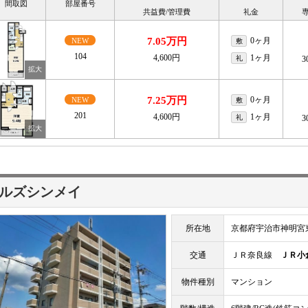
間取図
部屋番号
共益費/管理費
礼金
7.05万円
0ヶ月
NEW
敷
104
4,600円
1ヶ月
礼
3
7.25万円
0ヶ月
NEW
敷
201
4,600円
1ヶ月
礼
3
ルズシンメイ
所在地
京都府宇治市神明宮
交通
ＪＲ奈良線
ＪＲ小
物件種別
マンション