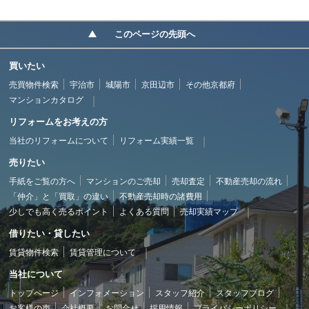
このページの先頭へ
買いたい
売買物件検索
宇治市
城陽市
京田辺市
その他京都府
マンションカタログ
リフォームをお考えの方
当社のリフォームについて
リフォーム実績一覧
売りたい
手紙をご覧の方へ
マンションのご売却
売却査定
不動産売却の流れ
「仲介」と「買取」の違い
不動産売却時の諸費用
少しでも高く売るポイント
よくある質問
売却実績マップ
借りたい・貸したい
賃貸物件検索
賃貸管理について
当社について
トップページ
インフォメーション
スタッフ紹介
スタッフブログ
お客様の声
会社概要
お問合せ
採用情報
プライバシーポリシー