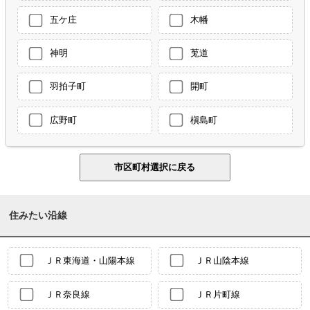
五ケ庄
木幡
神明
莵道
羽拍子町
開町
広野町
槇島町
住みたい沿線
ＪＲ東海道・山陽本線
ＪＲ山陰本線
ＪＲ奈良線
ＪＲ片町線