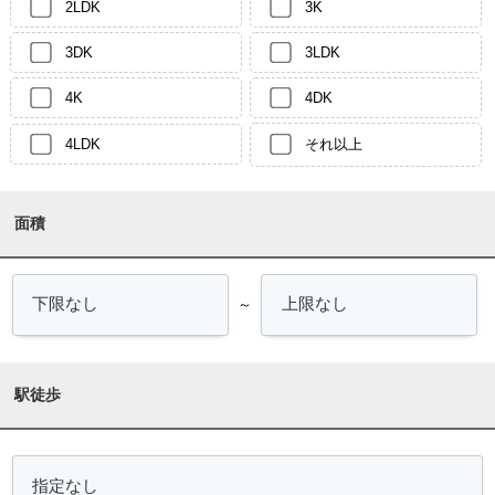
2LDK
3K
3DK
3LDK
4K
4DK
4LDK
それ以上
面積
～
駅徒歩