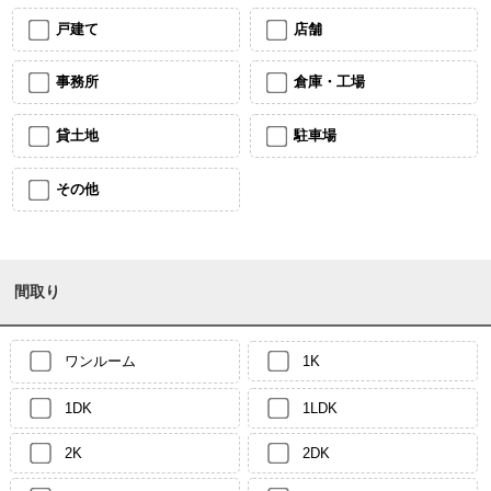
戸建て
店舗
事務所
倉庫・工場
貸土地
駐車場
その他
間取り
ワンルーム
1K
1DK
1LDK
2K
2DK