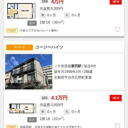
4万円
104
NEW
5,000円
0ヶ月
0ヶ月
敷
礼
2
1階
1K（30ｍ
）
小倉エリアのセパレート物件♪
コージーハイツ
アパート
ＪＲ奈良線
新田駅
/ 徒歩4分
築年月1999年3月 / 2階建
京都府宇治市広野町東裏
4.1万円
101
NEW
3,000円
0ヶ月
0ヶ月
敷
礼
2
1階
1K（22ｍ
）
JR新田駅、近鉄大久保駅のWアクセス可能です♪