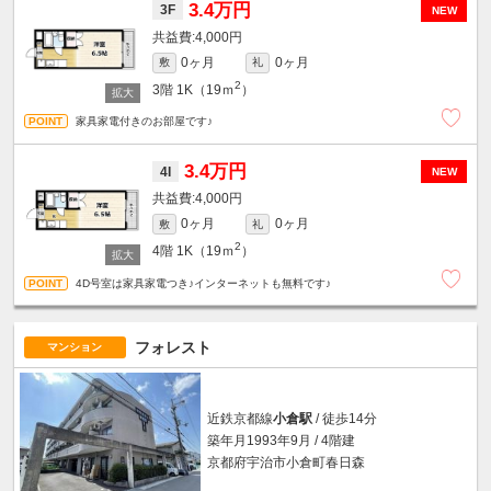
3.4万円
3F
NEW
4,000円
0ヶ月
0ヶ月
敷
礼
2
3階
1K（19ｍ
）
家具家電付きのお部屋です♪
3.4万円
4I
NEW
4,000円
0ヶ月
0ヶ月
敷
礼
2
4階
1K（19ｍ
）
4D号室は家具家電つき♪インターネットも無料です♪
フォレスト
マンション
近鉄京都線
小倉駅
/ 徒歩14分
築年月1993年9月 / 4階建
京都府宇治市小倉町春日森