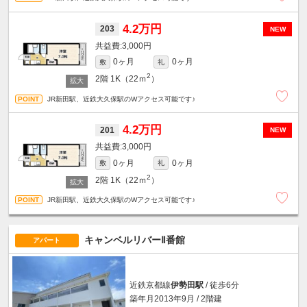
4.2万円
203
NEW
3,000円
0ヶ月
0ヶ月
敷
礼
2
2階
1K（22ｍ
）
JR新田駅、近鉄大久保駅のWアクセス可能です♪
4.2万円
201
NEW
3,000円
0ヶ月
0ヶ月
敷
礼
2
2階
1K（22ｍ
）
JR新田駅、近鉄大久保駅のWアクセス可能です♪
キャンベルリバーⅡ番館
アパート
近鉄京都線
伊勢田駅
/ 徒歩6分
築年月2013年9月 / 2階建