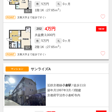
5万円
0ヶ月
敷
礼
2
1階
1K（27.65ｍ
）
文教大学まで徒歩ですぐ♪
4万円
202
NEW
3,000円
5万円
0ヶ月
敷
礼
2
2階
1K（27.65ｍ
）
文教大学まで徒歩ですぐ♪
サンライズA
マンション
近鉄京都線
小倉駅
/ 徒歩11分
築年月1997年3月 / 3階建
京都府宇治市小倉町寺内