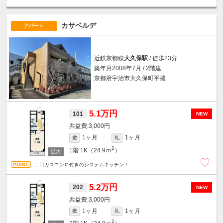
カサベルデ
アパート
近鉄京都線
大久保駅
/ 徒歩23分
築年月2008年7月 / 2階建
京都府宇治市大久保町平盛
5.1万円
101
NEW
3,000円
1ヶ月
1ヶ月
敷
礼
2
1階
1K（24.9ｍ
）
二口ガスコンロ付きのシステムキッチン！
5.2万円
202
NEW
3,000円
1ヶ月
1ヶ月
敷
礼
2