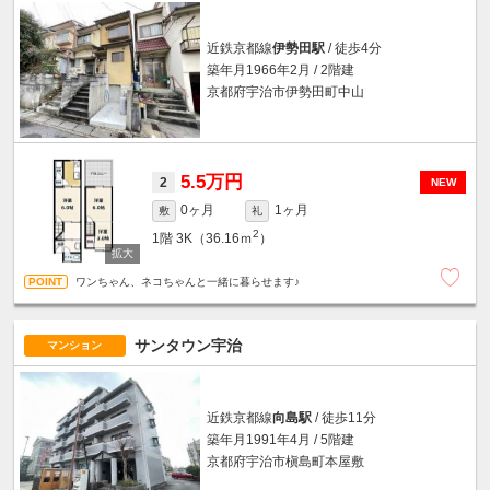
近鉄京都線
伊勢田駅
/ 徒歩4分
築年月1966年2月 / 2階建
京都府宇治市伊勢田町中山
5.5万円
2
NEW
0ヶ月
1ヶ月
敷
礼
2
1階
3K（36.16ｍ
）
ワンちゃん、ネコちゃんと一緒に暮らせます♪
サンタウン宇治
マンション
近鉄京都線
向島駅
/ 徒歩11分
築年月1991年4月 / 5階建
京都府宇治市槇島町本屋敷