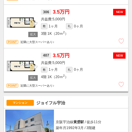
3.5万円
306
NEW
5,000円
1ヶ月
0ヶ月
敷
礼
2
3階
1K（20ｍ
）
近隣に大型スーパーあり♪
3.5万円
407
NEW
5,000円
1ヶ月
0ヶ月
敷
礼
2
4階
1K（20ｍ
）
近隣に大型スーパーあり♪
ジョイフル宇治
マンション
京阪宇治線
黄檗駅
/ 徒歩11分
築年月1992年3月 / 3階建