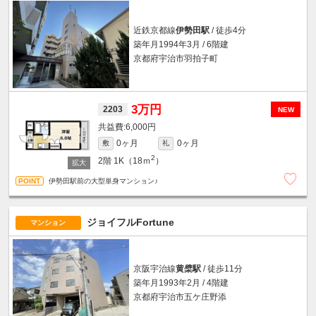
近鉄京都線
伊勢田駅
/ 徒歩4分
築年月1994年3月 / 6階建
京都府宇治市羽拍子町
3万円
2203
NEW
6,000円
0ヶ月
0ヶ月
敷
礼
2
2階
1K（18ｍ
）
伊勢田駅前の大型単身マンション♪
ジョイフルFortune
マンション
京阪宇治線
黄檗駅
/ 徒歩11分
築年月1993年2月 / 4階建
京都府宇治市五ケ庄野添