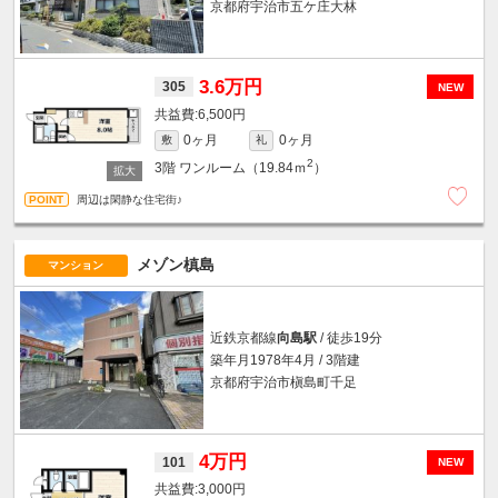
京都府宇治市五ケ庄大林
3.6万円
305
NEW
6,500円
0ヶ月
0ヶ月
敷
礼
2
3階
ワンルーム（19.84ｍ
）
周辺は閑静な住宅街♪
メゾン槙島
マンション
近鉄京都線
向島駅
/ 徒歩19分
築年月1978年4月 / 3階建
京都府宇治市槇島町千足
4万円
101
NEW
3,000円