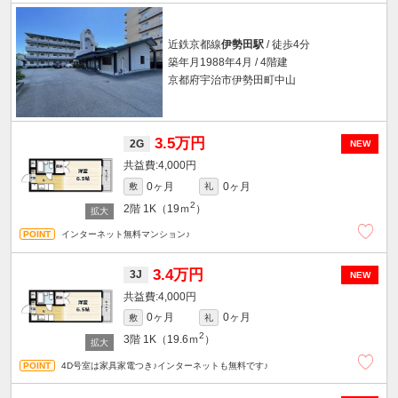
近鉄京都線
伊勢田駅
/ 徒歩4分
築年月1988年4月 / 4階建
京都府宇治市伊勢田町中山
3.5万円
2G
NEW
4,000円
0ヶ月
0ヶ月
敷
礼
2
2階
1K（19ｍ
）
インターネット無料マンション♪
3.4万円
3J
NEW
4,000円
0ヶ月
0ヶ月
敷
礼
2
3階
1K（19.6ｍ
）
4D号室は家具家電つき♪インターネットも無料です♪