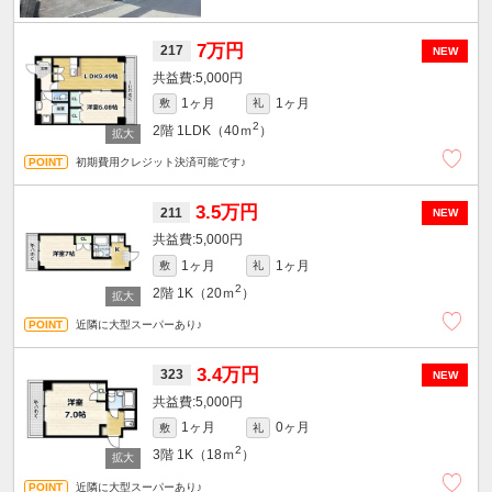
7万円
217
NEW
5,000円
1ヶ月
1ヶ月
敷
礼
2
2階
1LDK（40ｍ
）
初期費用クレジット決済可能です♪
3.5万円
211
NEW
5,000円
1ヶ月
1ヶ月
敷
礼
2
2階
1K（20ｍ
）
近隣に大型スーパーあり♪
3.4万円
323
NEW
5,000円
1ヶ月
0ヶ月
敷
礼
2
3階
1K（18ｍ
）
近隣に大型スーパーあり♪