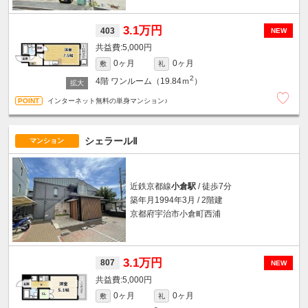
3.1万円
403
NEW
5,000円
0ヶ月
0ヶ月
敷
礼
2
4階
ワンルーム（19.84ｍ
）
インターネット無料の単身マンション♪
シェラールⅡ
マンション
近鉄京都線
小倉駅
/ 徒歩7分
築年月1994年3月 / 2階建
京都府宇治市小倉町西浦
3.1万円
807
NEW
5,000円
0ヶ月
0ヶ月
敷
礼