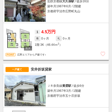
近鉄京都線
大久保駅
/ 徒歩16分
築年月1987年6月 / 2階建
京都府宇治市広野町丸山
4.5万円
1
0ヶ月
0ヶ月
敷
礼
2
1階
3K（46.44ｍ
）
広野エリアから戸建です♪
安井折坂貸家
一戸建て
ＪＲ奈良線
黄檗駅
/ 徒歩6分
築年月1967年3月 / 1階建
京都府宇治市五ケ庄折坂