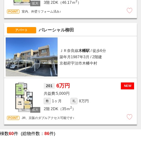
2
3階
2DK（46.17ｍ
）
室内、外壁リフォーム済み♪
パレーシャル柳田
アパート
ＪＲ奈良線
木幡駅
/ 徒歩6分
築年月1987年3月 / 2階建
京都府宇治市木幡中村
6万円
201
NEW
5,000円
1ヶ月
8万円
敷
礼
2
2階
2DK（35ｍ
）
JR、京阪のダブルアクセス可能です♪
棟数
60
件 (総物件数：
86
件)