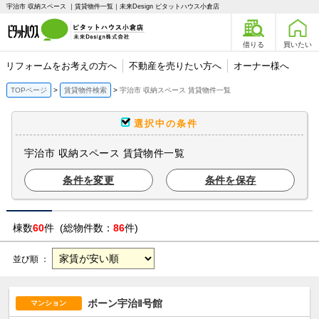
宇治市 収納スペース ｜賃貸物件一覧｜未来Design ピタットハウス小倉店
借りる
買いたい
リフォームをお考えの方へ
不動産を売りたい方へ
オーナー様へ
TOPページ
賃貸物件検索
宇治市 収納スペース 賃貸物件一覧
選択中の条件
宇治市 収納スペース 賃貸物件一覧
条件を変更
条件を保存
棟数
60
件 (総物件数：
86
件)
並び順 ：
ボーン宇治Ⅱ号館
マンション