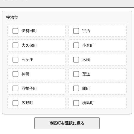
宇治市
伊勢田町
宇治
大久保町
小倉町
五ケ庄
木幡
神明
莵道
羽拍子町
開町
広野町
槇島町