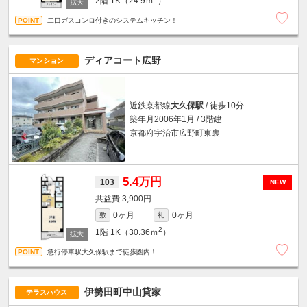
2階
1K（24.9ｍ
）
二口ガスコンロ付きのシステムキッチン！
ディアコート広野
マンション
近鉄京都線
大久保駅
/ 徒歩10分
築年月2006年1月 / 3階建
京都府宇治市広野町東裏
5.4万円
103
NEW
3,900円
0ヶ月
0ヶ月
敷
礼
2
1階
1K（30.36ｍ
）
急行停車駅大久保駅まで徒歩圏内！
伊勢田町中山貸家
テラスハウス