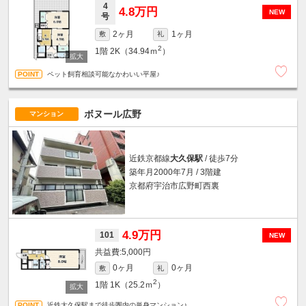
4
4.8万円
NEW
号
2ヶ月
1ヶ月
敷
礼
2
1階
2K（34.94ｍ
）
ペット飼育相談可能なかわいい平屋♪
ボヌール広野
マンション
近鉄京都線
大久保駅
/ 徒歩7分
築年月2000年7月 / 3階建
京都府宇治市広野町西裏
4.9万円
101
NEW
5,000円
0ヶ月
0ヶ月
敷
礼
2
1階
1K（25.2ｍ
）
近鉄大久保駅まで徒歩圏内の単身マンション♪