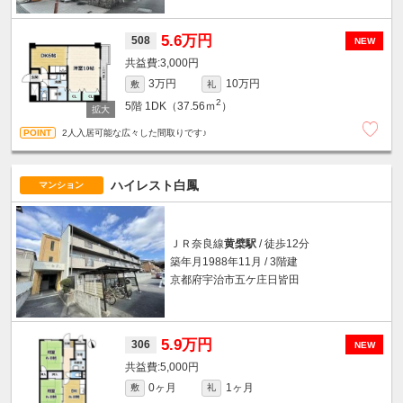
5.6万円
508
NEW
3,000円
3万円
10万円
敷
礼
2
5階
1DK（37.56ｍ
）
2人入居可能な広々した間取りです♪
ハイレスト白鳳
マンション
ＪＲ奈良線
黄檗駅
/ 徒歩12分
築年月1988年11月 / 3階建
京都府宇治市五ケ庄日皆田
5.9万円
306
NEW
5,000円
0ヶ月
1ヶ月
敷
礼