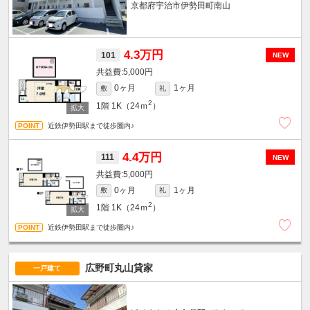
京都府宇治市伊勢田町南山
4.3万円
101
NEW
5,000円
0ヶ月
1ヶ月
敷
礼
2
1階
1K（24ｍ
）
近鉄伊勢田駅まで徒歩圏内♪
4.4万円
111
NEW
5,000円
0ヶ月
1ヶ月
敷
礼
2
1階
1K（24ｍ
）
近鉄伊勢田駅まで徒歩圏内♪
広野町丸山貸家
一戸建て