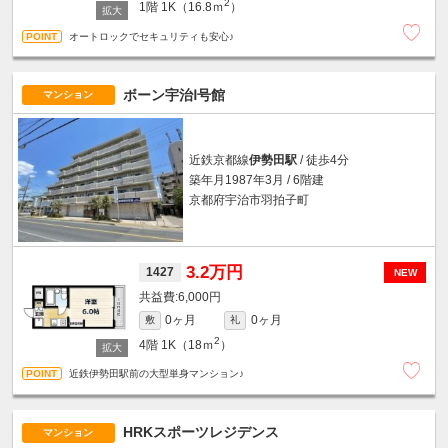
2
1階
1K（16.8ｍ
）
オートロックでセキュリティも安心♪
ボーン宇治Ⅰ号館
マンション
近鉄京都線
伊勢田駅
/ 徒歩4分
築年月1987年3月 / 6階建
京都府宇治市羽拍子町
3.2万円
1427
NEW
6,000円
0ヶ月
0ヶ月
敷
礼
2
4階
1K（18ｍ
）
近鉄伊勢田駅前の大型単身マンション♪
HRKスポーツレジデンス
マンション